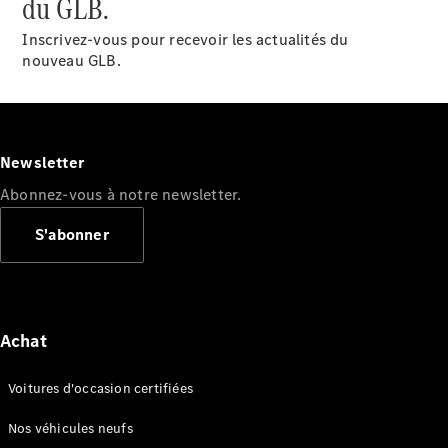
du GLB.
Hatchbacks
Classe A
Inscrivez-vous pour recevoir les actualités du
Hatchback
nouveau GLB.
Classe B
Configurateur
Voitures
Newsletter
neuves
rapidement
Abonnez-vous à notre newsletter.
disponibles
Coupé
S'abonner
Achat
Tous les
Voitures d'occasion certifiées
Coupés
CLE Coupé
Nos véhicules neufs
Mercedes-