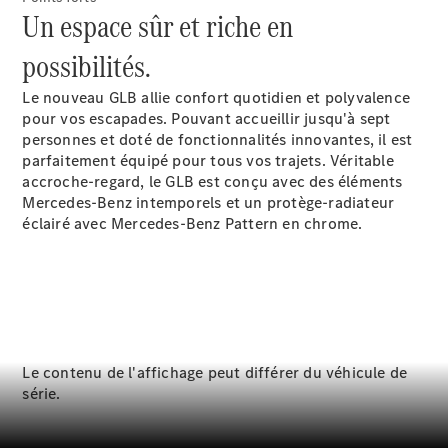
Modèles hybrides rechargeables
Un espace sûr et riche en
possibilités.
Berline
Le nouveau GLB allie confort quotidien et polyvalence
pour vos escapades. Pouvant accueillir jusqu'à sept
personnes
et doté de fonctionnalités innovantes, il est
parfaitement équipé pour tous vos trajets. Véritable
accroche-regard, le GLB est conçu avec des éléments
Mercedes-Benz intemporels et un protège-radiateur
Tous les
éclairé avec Mercedes-Benz Pattern en chrome.
Berlines
CLA
Électrique
CLA
Classe C
Berline
Classe
C
Électrique
Le contenu de l'affichage peut différer du véhicule de
Berline
série.
EQE
Électrique
Berline
EQS