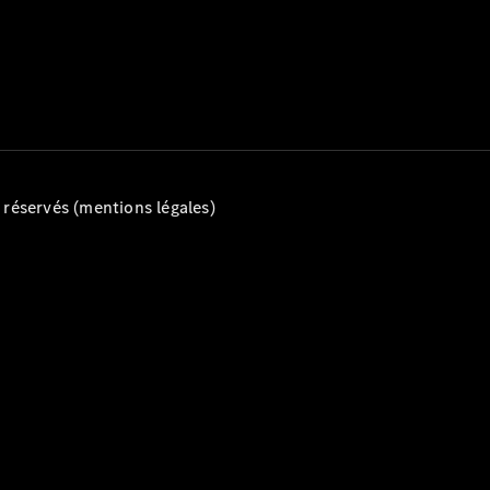
neuves
rapidement
disponibles
Break
éservés (mentions légales)
Tous les
Breaks
CLA
Shooting
Électrique
Brake
CLA
Shooting
Brake
Classe C
Break
Classe C