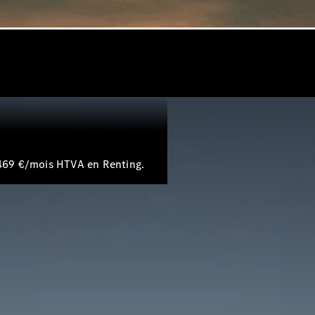
neuves
rapidement
disponibles
Break
Tous les
e 469 €/mois HTVA en Renting.
Breaks
CLA
Shooting
Électrique
Brake
CLA
Shooting
Brake
Classe C
Break
Classe C