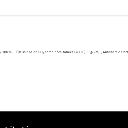
Modèles hybrides rechargeables
Berline
h/100km
Émissions de CO₂ combinées totales (WLTP): 0 g/km
Autonomie élec
Tous les
Berlines
CLA
Électrique
CLA
Classe C
Berline
Classe
C
Électrique
Berline
EQE
Électrique
Berline
EQS