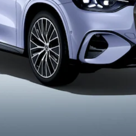
Hatchbacks
Classe A
Hatchback
Classe B
Configurateur
Voitures
neuves
rapidement
disponibles
Coupé
Tous les
Coupés
CLE Coupé
Mercedes-