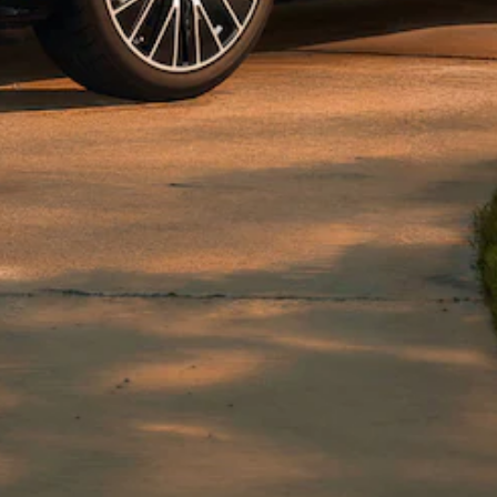
GLE Coupé
GLE
Nouveau
Coupé
GLS
GLS
Nouveau
Mercedes-
Maybach
GLS
Mercedes-
Maybach
Nouveau
GLS
Classe G
Véhicule
Électrique
tout-
terrain
Classe G
Véhicule
tout-terrain
Configurateur
Voitures