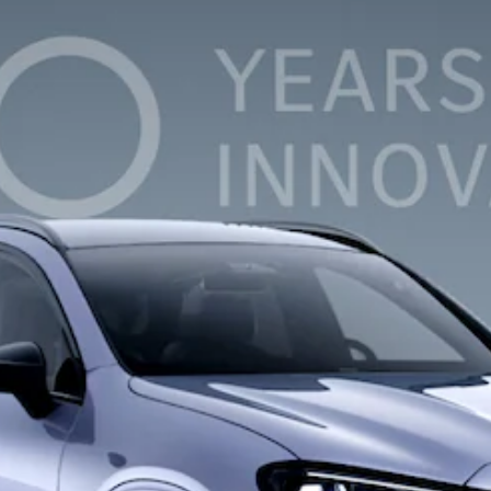
Break All-
Terrain
Classe E
Break
Classe E
Break All-
Terrain
Configurateur
Voitures
neuves
rapidement
disponibles
Hatchback
Tous les