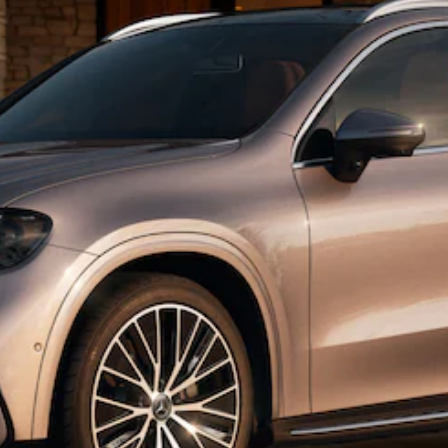
Tous les
SUVs
EQA
Électrique
EQE
Électrique
SUV
EQS
Électrique
SUV
Mercedes-
Maybach
Électrique
EQS SUV
GLA
GLA
Nouveau
GLA
Nouveau
Électrique
GLB
Électrique
GLB
GLC
Électrique
GLC
GLC Coupé
GLE
GLE
Nouveau