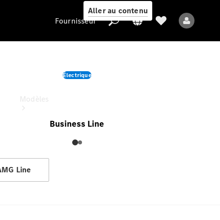
Aller au contenu
Fournisseur
GLC
Électrique
Fournisseur
À partir de (TVAC)
Modèles
Business Line
AMG Line
Tous les modèles
Nouveaux modèles
Modèles électriques