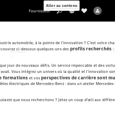
Aller au contenu
Fournisseur
dustrie automobile, à la pointe de l’innovation ? C’est votre 
Fournisseur
profils recherchés
écouvrez ci-dessous quelques-uns des
:
Modèles
ue jour de nouveaux défis. Un service impeccable et des voitur
travail. Vous intégrez un univers où la qualité et l’innovation s
e formations
perspectives de carrière sont mu
et vos
es électriques de Mercedes-Benz : dans un atelier Mercedes-Be
Tous les modèles
Nouveaux modèles
usiaste que nous recherchons ? Jetez un coup d’œil aux différen
Modèles électriques