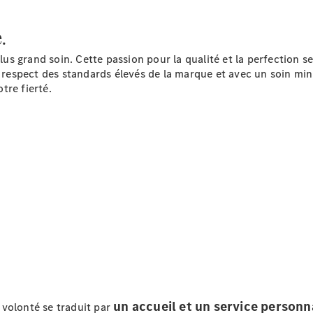
Modèles hybrides rechargeables
.
Berline
 grand soin. Cette passion pour la qualité et la perfection se r
e respect des standards élevés de la marque et avec un soin min
otre fierté.
Tous les
Berlines
CLA
Électrique
CLA
Classe C
Berline
Classe
C
Électrique
Berline
EQE
Électrique
Berline
un accueil et un service personn
 volonté se traduit par
EQS