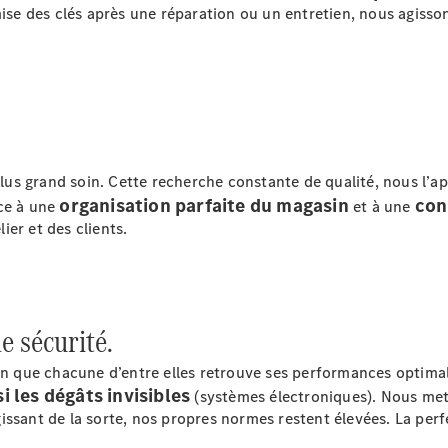
Électrique
mise des clés après une réparation ou un entretien, nous agisso
Berline
Classe E
Berline
Classe S
Classe S
Limousine
Mercedes-
Maybach
us grand soin. Cette recherche constante de qualité, nous l’a
Classe S
organisation parfaite du magasin
con
âce à une
et à une
lier et des clients.
Configurateur
Voitures
neuves
rapidement
disponibles
e sécurité.
SUV
fin que chacune d’entre elles retrouve ses performances optim
i les dégâts invisibles
(systèmes électroniques). Nous me
issant de la sorte, nos propres normes restent élevées. La perf