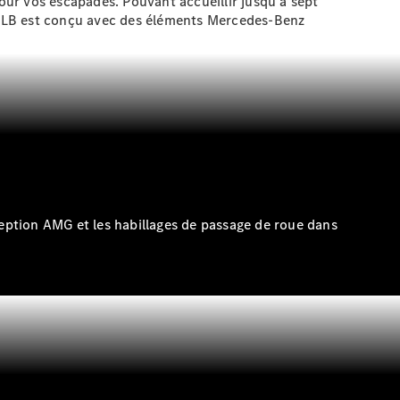
pour vos escapades. Pouvant accueillir jusqu'à sept
le GLB est conçu avec des éléments Mercedes-Benz
ception AMG et les habillages de passage de roue dans