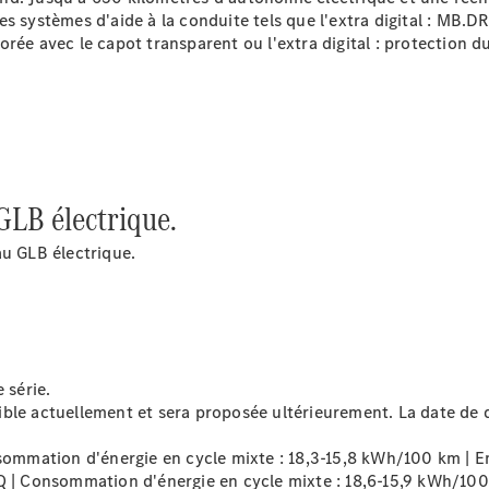
GLE Coupé
es systèmes d'aide à la conduite tels que l'extra digital : MB.
GLE
iorée avec le capot
transparent
ou l'extra digital : protection
Nouveau
Coupé
GLS
GLS
Nouveau
Mercedes-
Maybach
GLS
Mercedes-
 GLB électrique.
Maybach
Nouveau
GLS
au GLB électrique.
Classe G
Véhicule
Électrique
tout-
terrain
Classe G
Véhicule
 série.
tout-terrain
le actuellement et sera proposée ultérieurement. La date de di
mmation d'énergie en cycle mixte : 18,3-15,8 kWh/100 km | Em
Configurateur
 Consommation d'énergie en cycle mixte : 18,6-15,9 kWh/100 
Voitures