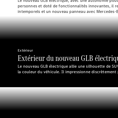
Le nouveau GLB électrique, avec une autonomie pou
personnes
et doté de fonctionnalités innovantes, il 
intemporels et un nouveau panneau avec Mercedes-Be
Extérieur
Extérieur du nouveau GLB électriq
Le nouveau GLB électrique allie une silhouette de SUV
la couleur du
véhicule
. Il impressionne discrètement 