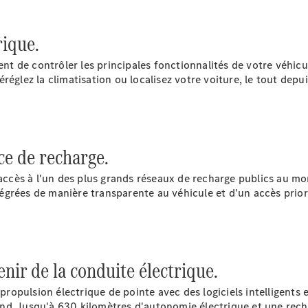
Tous les
rique.
SUVs
EQA
Électrique
t de contrôler les principales fonctionnalités de votre véhicu
EQE
Électrique
préréglez la climatisation ou localisez votre voiture, le tout dep
SUV
EQS
Électrique
SUV
Mercedes-
Maybach
Électrique
ce de recharge.
EQS SUV
GLA
'accès à l'un des plus grands réseaux de recharge publics au m
GLA
Nouveau
égrées de manière transparente au véhicule et d'un accès prio
GLA
Nouveau
Électrique
GLB
Électrique
GLB
GLC
Électrique
GLC
nir de la conduite électrique.
GLC Coupé
GLE
pulsion électrique de pointe avec des logiciels intelligents et
GLE
Nouveau
and. Jusqu'à
630
kilomètres d'autonomie électrique et une rec