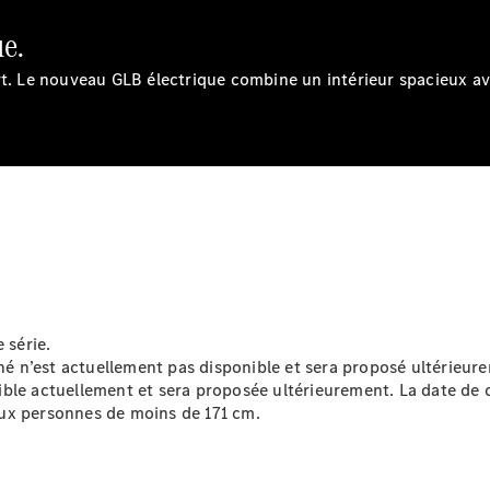
Électrique
Berline
e.
Classe E
Berline
rt. Le nouveau GLB électrique combine un intérieur spacieux a
Classe S
Classe S
Limousine
Mercedes-
Maybach
Classe S
Configurateur
Voitures
neuves
rapidement
 série.
disponibles
n’est actuellement pas disponible et sera proposé ultérieurem
SUV
le actuellement et sera proposée ultérieurement. La date de di
ux personnes de moins de 171 cm.