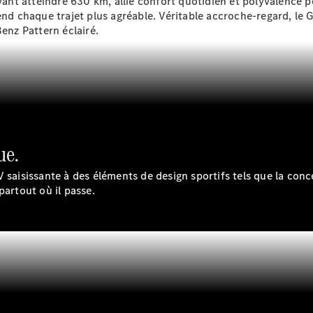
vant atteindre 630
km
, allie confort quotidien et polyvalence 
Modèles hybrides rechargeables
rend chaque trajet plus agréable. Véritable accroche-regard, 
nz Pattern éclairé.
Berline
ue.
Tous les
Berlines
 saisissante à des éléments de design sportifs tels que la con
CLA
Électrique
partout où il passe.
CLA
Classe C
Berline
Classe
C
Électrique
Berline
EQE
Électrique
Berline
EQS