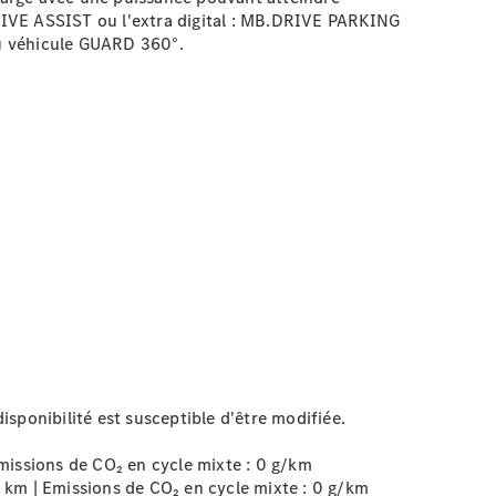
DRIVE
ASSIST
ou l'extra digital : MB.DRIVE PARKING
 du véhicule GUARD
360°
.
sponibilité est susceptible d'être modifiée.
issions de CO₂ en cycle mixte :
0 g/km
km | Emissions de CO₂ en cycle mixte :
0 g/km