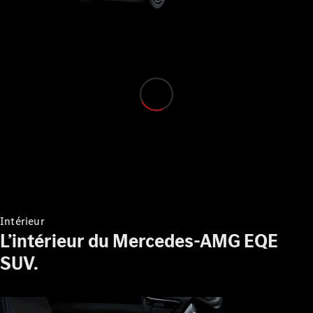
Cabriolet
Mercedes-
AMG SL
Roadster
Mercedes-
Maybach SL
Monogram
Series
Configurateur
Voitures
neuves
rapidement
disponibles
Grand Limousine
Intérieur
L’intérieur du Mercedes-AMG EQE
SUV.