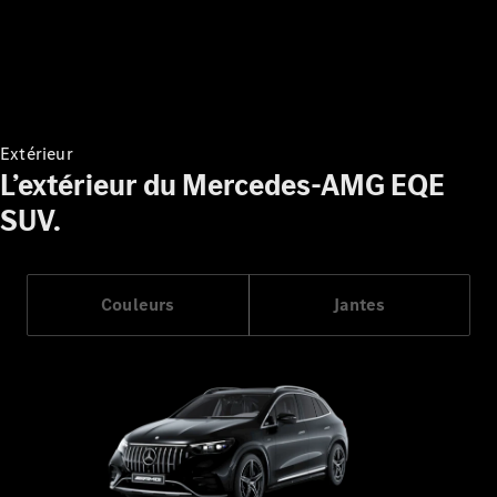
Coupé
Mercedes-
AMG GT
Nouveau
Électrique
Coupé 4
Portes
Extérieur
Configurateur
L’extérieur du Mercedes-AMG EQE
Voitures
neuves
SUV.
rapidement
disponibles
Cabriolet
Couleurs
Jantes
Tous les
Cabriolets
CLE