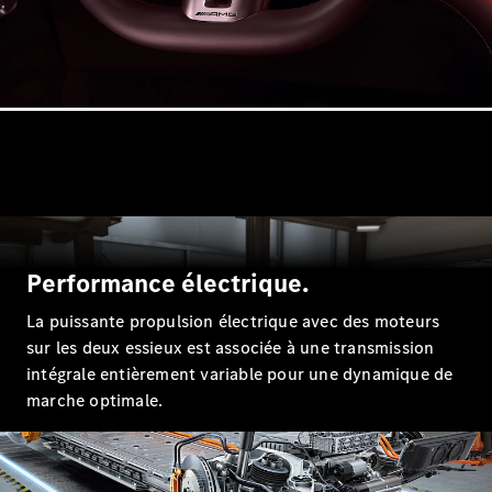
GLE
Nouveau
Coupé
GLS
GLS
Nouveau
Mercedes-
Maybach
GLS
Mercedes-
Maybach
Nouveau
GLS
Classe G
Véhicule
Performance électrique.
Électrique
tout-
terrain
La puissante propulsion électrique avec des moteurs
Classe G
sur les deux essieux est associée à une transmission
Véhicule
intégrale entièrement variable pour une dynamique de
tout-terrain
marche optimale.
Configurateur
Voitures