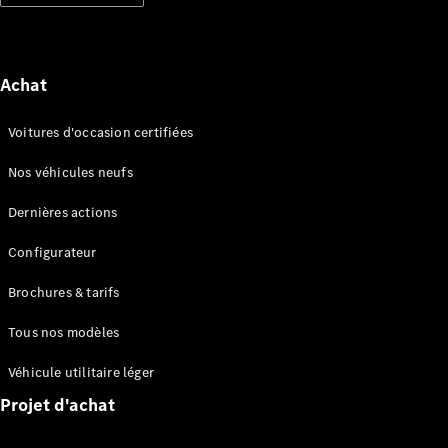
Mercedes-
Benz
Belgium
Achat
Luxembourg
Voitures d'occasion certifiées
Nos véhicules neufs
Dernières actions
Configurateur
Brochures & tarifs
Travailler
Tous nos modèles
chez
Mercedes-
Véhicule utilitaire léger
Benz
Travailler
Projet d'achat
dans un
Point de