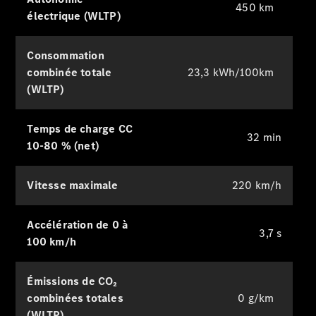
450 km
Tarifs et
électrique (WLTP)
brochures
Réserver un
essai sur
Consommation
route
combinée totale
23,3 kWh/100km
Leasing &
(WLTP)
Financement
Temps de charge CC
Extras
32 min
10-80 % (net)
digitaux
Contrats de
service
Vitesse maximale
220 km/h
Pièces et
accessoires
Accélération de 0 à
3,7 s
100 km/h
Émissions de CO₂
combinées totales
0 g/km
(WLTP)