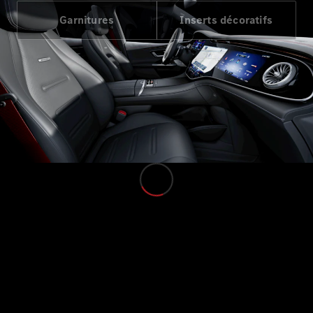
Garnitures
Inserts décoratifs
VLE
Électrique
Configurateur
Voitures
neuves
rapidement
disponibles
Monospace
Tous les
Monospaces
EQV
Électrique
Classe V
Marco Polo