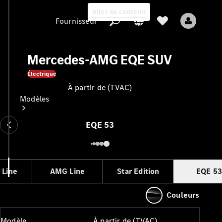
Aller au contenu
Fournisseur
Mercedes-AMG EQE SUV
Électrique
À partir de (TVAC)
Fournisseur
Modèles
EQE 53
 Line
AMG Line
Star Edition
EQE 53
Tous les modèles
Nouveaux modèles
Couleurs
Modèles électriques
Modèle
À partir de (TVAC)