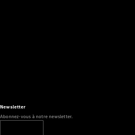
Conduite
autonome
Systèmes
d'assistance
à la
conduite et
sécurité
Multimédia
MBUX
Mises à jour
en direct
Design et
concept
Newsletter
cars
Électromobilité
Abonnez-vous à notre newsletter.
Développement
durable
S'abonner