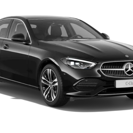
Modèles hybrides rechargeables
Berline
Tous les
Berlines
CLA
Électrique
CLA
Classe C
Berline
Classe
C
Électrique
Berline
EQE
Électrique
Berline
EQS