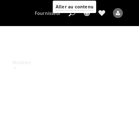
Aller au contenu
Fournisseur
Classe C Berline
Fournisseur
Modèles
Tous les modèles
Nouveaux modèles
Modèles électriques