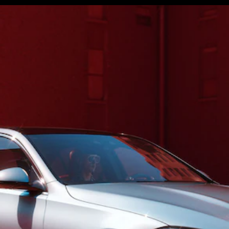
Tous les
SUVs
EQA
Électrique
EQE
Électrique
SUV
EQS
Électrique
SUV
Mercedes-
Maybach
Électrique
EQS SUV
GLA
GLA
Nouveau
GLA
Nouveau
Électrique
GLB
Électrique
GLB
GLC
Électrique
GLC
GLC Coupé
GLE
GLE
Nouveau