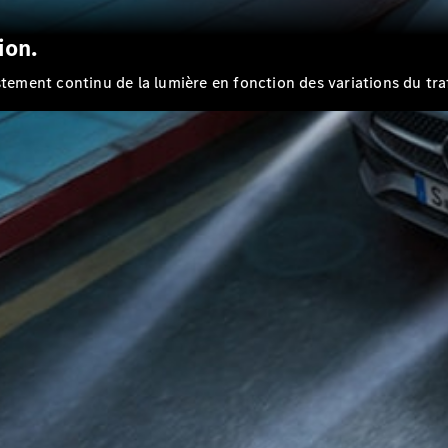
Break All-
Terrain
ion.
Classe E
Break
stement continu de la lumière en fonction des variations du tra
Classe E
Break All-
Terrain
Configurateur
Voitures
neuves
rapidement
disponibles
Hatchback
Tous les