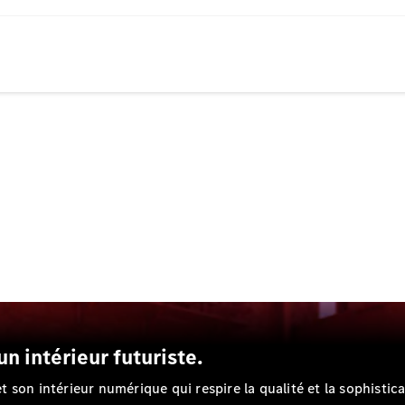
Électrique
Berline
Classe E
Berline
Classe S
Classe S
Limousine
Mercedes-
Maybach
Classe S
Configurateur
Voitures
neuves
rapidement
disponibles
SUV
n intérieur futuriste.
son intérieur numérique qui respire la qualité et la sophistica