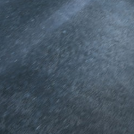
Hatchbacks
Classe A
Hatchback
Classe B
Configurateur
Voitures
neuves
rapidement
disponibles
Coupé
Tous les
Coupés
CLE Coupé
Mercedes-