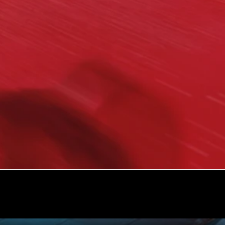
neuves
rapidement
disponibles
Break
Tous les
Breaks
CLA
Shooting
Électrique
Brake
CLA
Shooting
Brake
Classe C
Break
Classe C