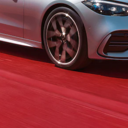
GLE Coupé
GLE
Nouveau
Coupé
GLS
GLS
Nouveau
Mercedes-
Maybach
GLS
Mercedes-
Maybach
Nouveau
GLS
Classe G
Véhicule
Électrique
tout-
terrain
Classe G
Véhicule
tout-terrain
Configurateur
Voitures