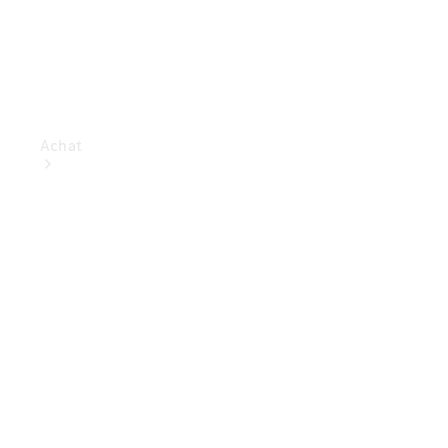
Achat
Voitures
neuves
rapidement
disponibles
Actions
Fleet &
Corporate