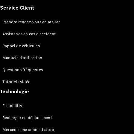
Électrique
Berline
Service Client
Classe E
Berline
Prendre rendez-vous en atelier
Classe S
Classe S
Assistance en cas d'accident
Limousine
Mercedes-
Rappel de véhicules
Maybach
Classe S
Manuels d'utilisation
Questions fréquentes
Configurateur
Voitures
Tutoriels vidéo
neuves
rapidement
Technologie
disponibles
SUV
E-mobility
Recharger en déplacement
Mercedes me connect store