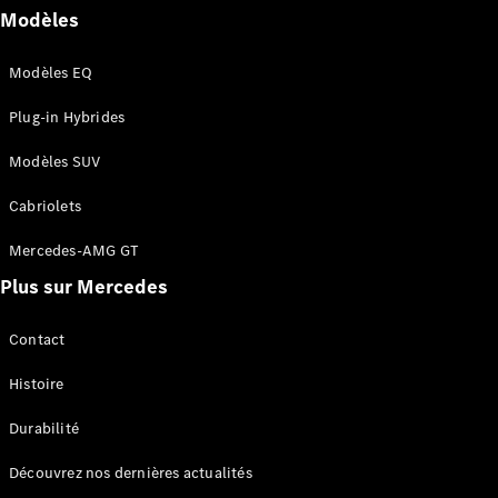
Modèles
Tous les
SUVs
Modèles EQ
EQA
Électrique
EQE
Plug-in Hybrides
Électrique
SUV
EQS
Modèles SUV
Électrique
SUV
Mercedes-
Cabriolets
Maybach
Électrique
Mercedes-AMG GT
EQS SUV
GLA
Plus sur Mercedes
GLA
Nouveau
GLA
Nouveau
Électrique
Contact
GLB
Électrique
GLB
Histoire
GLC
Électrique
GLC
Durabilité
GLC Coupé
GLE
Découvrez nos dernières actualités
GLE
Nouveau