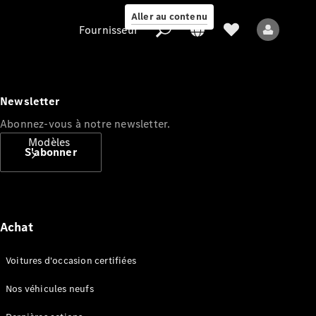
Aller au contenu
Fournisseur
Newsletter
Abonnez-vous à notre newsletter.
Fournisseur
Modèles
S'abonner
Achat
Tous les modèles
Voitures d'occasion certifiées
Nouveaux modèles
Nos véhicules neufs
Modèles électriques