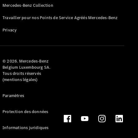
GLE Coupé
Mercedes-Benz Collection
GLE
Nouveau
Coupé
Travailler pour nos Points de Service Agréés Mercedes-Benz
GLS
GLS
Nouveau
Privacy
Mercedes-
Maybach
GLS
Mercedes-
Maybach
© 2026. Mercedes-Benz
Nouveau
Belgium Luxembourg SA.
GLS
Tous droits réservés
Classe G
(mentions légales)
Véhicule
Électrique
tout-
terrain
Paramètres
Classe G
Véhicule
Protection des données
tout-terrain
Informations juridiques
Configurateur
Voitures