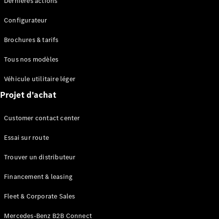
Dernières actions
Modèles hybrides rechargeables
Configurateur
Berline
Brochures & tarifs
Tous nos modèles
Véhicule utilitaire léger
Projet d'achat
Tous les
Berlines
Customer contact center
CLA
Électrique
CLA
Essai sur route
Classe C
Berline
Trouver un distributeur
Classe
C
Électrique
Financement & leasing
Berline
EQE
Fleet & Corporate Sales
Électrique
Berline
EQS
Mercedes-Benz B2B Connect