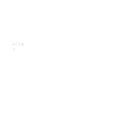
Achat
Voitures
neuves
rapidement
disponibles
Actions
Fleet &
Corporate