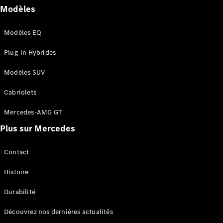
Modèles
Tous les
SUVs
Modèles EQ
EQA
Électrique
EQE
Plug-in Hybrides
Électrique
SUV
EQS
Modèles SUV
Électrique
SUV
Mercedes-
Cabriolets
Maybach
Électrique
Mercedes-AMG GT
EQS SUV
GLA
Plus sur Mercedes
GLA
Nouveau
GLA
Nouveau
Électrique
Contact
GLB
Électrique
GLB
Histoire
GLC
Électrique
GLC
Durabilité
GLC Coupé
GLE
Découvrez nos dernières actualités
GLE
Nouveau