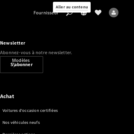
Aller au contenu
Fournisseur
Newsletter
Abonnez-vous à notre newsletter.
Fournisseur
Modèles
S'abonner
Achat
Tous les modèles
Voitures d'occasion certifiées
Nouveaux modèles
Nos véhicules neufs
Modèles électriques