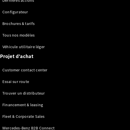
Dernières actions
Modèles hybrides rechargeables
Configurateur
Berline
Brochures & tarifs
Tous nos modèles
Véhicule utilitaire léger
Projet d'achat
Tous les
Berlines
Customer contact center
CLA
Électrique
CLA
Essai sur route
Classe C
Berline
Trouver un distributeur
Classe
C
Électrique
Financement & leasing
Berline
EQE
Fleet & Corporate Sales
Électrique
Berline
EQS
Mercedes-Benz B2B Connect