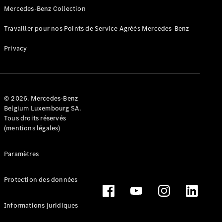
GLE Coupé
Mercedes-Benz Collection
GLE
Nouveau
Coupé
Travailler pour nos Points de Service Agréés Mercedes-Benz
GLS
GLS
Nouveau
Privacy
Mercedes-
Maybach
GLS
Mercedes-
Maybach
© 2026. Mercedes-Benz
Nouveau
Belgium Luxembourg SA.
GLS
Tous droits réservés
Classe G
(mentions légales)
Véhicule
Électrique
tout-
terrain
Paramètres
Classe G
Véhicule
Protection des données
tout-terrain
Informations juridiques
Configurateur
Voitures