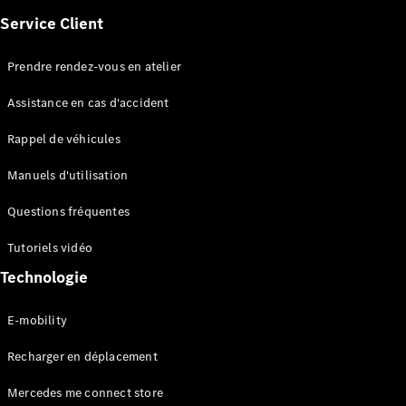
Électrique
Berline
Service Client
Classe E
Berline
Prendre rendez-vous en atelier
Classe S
Classe S
Assistance en cas d'accident
Limousine
Mercedes-
Rappel de véhicules
Maybach
Classe S
Manuels d'utilisation
Questions fréquentes
Configurateur
Voitures
Tutoriels vidéo
neuves
rapidement
Technologie
disponibles
SUV
E-mobility
Recharger en déplacement
Mercedes me connect store