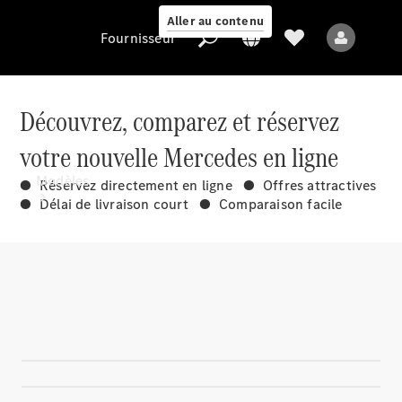
Aller au contenu
Fournisseur
Découvrez, comparez et réservez
votre nouvelle Mercedes en ligne
Fournisseur
Modèles
● Réservez directement en ligne ● Offres attractives
● Délai de livraison court ● Comparaison facile
Tous les modèles
Nouveaux modèles
Modèles électriques