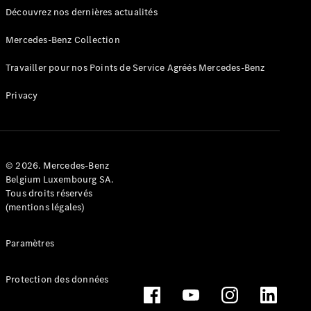
Découvrez nos dernières actualités
Mercedes-Benz Collection
Travailler pour nos Points de Service Agréés Mercedes-Benz
Privacy
Conduite
autonome
Systèmes
d'assistance
à la
© 2026. Mercedes-Benz
conduite et
Belgium Luxembourg SA.
sécurité
Tous droits réservés
Multimédia
(mentions légales)
MBUX
Mises à jour
Paramètres
en direct
Design et
concept
Protection des données
cars
Électromobilité