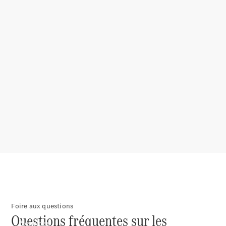
Pneus et
roues
Accessoires
Mercedes-
Benz
Collection
Entretien
de voiture
Foire aux questions
Questions fréquentes sur les
Services