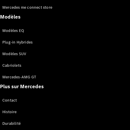
Mercedes me connect store
Modèles
Modèles EQ
Plug-in Hybrides
Qui
sommes-
Modèles SUV
nous ?
Mercedes-
Cabriolets
AMG
Mercedes-
Mercedes-AMG GT
MAYBACH
Plus sur Mercedes
Spécialités
saisonnières
Technologie
Contact
et
innovations
Histoire
Durabilité