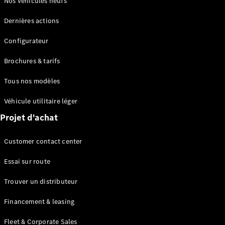
Nos véhicules neufs
en cas de
panne ou
Dernières actions
d'accident
Assurance
Configurateur
Brochures & tarifs
Applications
Mercedes-
Tous nos modèles
Benz
Manuels
Véhicule utilitaire léger
d'utilisation
Projet d'achat
Assistance
Customer contact center
et contact
Essai sur route
Trouver un distributeur
Financement & leasing
Fleet & Corporate Sales