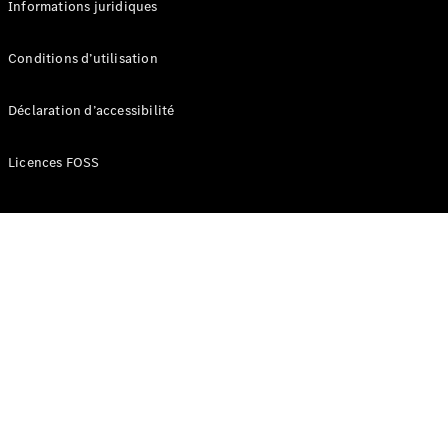
Informations juridiques
Développement
durable
Conditions d’utilisation
Mercedes-
Benz
Déclaration d’accessibilité
Belgium
Luxembourg
Licences FOSS
Travailler
chez
Mercedes-