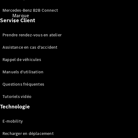
Mercedes-Benz B2B Connect
Marque
Service Client
Prendre rendez-vous en atelier
Assistance en cas d'accident
Rappel de véhicules
Découvrez
nos
Manuels d'utilisation
dernières
Questions fréquentes
actualités
A propos
Tutoriels vidéo
de
Mercedes-
Technologie
Benz
E-mobility
Recharger en déplacement