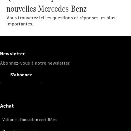
nouvelles Mercedes-Benz
Vous trouverez ici les questions et réponses les plus
importantes.
Tous les
services
Newsletter
Solutions
Abonnez-vous à notre newsletter.
de charge
S'abonner
Prenez
votre
rendez-
vous de
service
Achat
Maintenance
et
Voitures d'occasion certifiées
réparation
Assistance