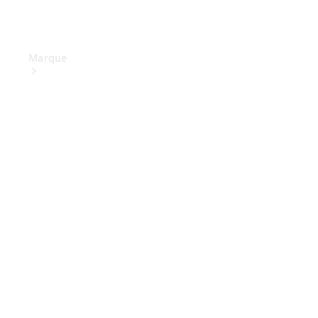
Marque
Conduite
électrique
Aperçu