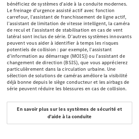
bénéficiez de systèmes d'aide à la conduite modernes.
eSprinter
Le freinage d'urgence assisté
actif
avec fonction
carrefour, l'assistant de franchissement de ligne
actif
,
l'assistant de limitation de vitesse
intelligent
, la caméra
de
recul
et l'assistant de stabilisation en cas de vent
latéral
sont inclus de série. D'autres systèmes innovants
peuvent vous aider à identifier à temps les risques
Tous les
potentiels de collision : par exemple, l'assistant
eSprinter
d'information au démarrage
(MOIS))
ou l'assistant de
eSprinter
changement de direction
(BSIS)
, que vous apprécierez
Électrique
Fourgon
particulièrement dans la circulation urbaine. Une
eSprinter
sélection de solutions de
caméras
améliore la visibilité
Châssis
déjà bonne depuis le siège conducteur et les airbags de
Électrique
Cabine
série peuvent réduire les blessures en cas de collision.
Configurateur
En savoir plus sur les systèmes de sécurité et
Mercedes-
d'aide à la conduite
Benz Store
eVito