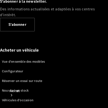
Voitures
S'abonner à la newsletter.
particulières
Des informations actualisées et adaptées à vos centres
d'intérêt.
Configurateur
Mercedes-Benz
S'abonner
Store
Acheter un véhicule
Vue d'ensemble des modèles
Configurateur
Réserver un essai sur route
Nouveau en stock
Achat
Véhicules d’occasion