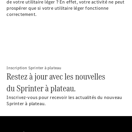
de votre utilitaire léger ? En effet, votre activité ne peut
eCitan
prospérer que si votre utilitaire léger fonctionne
Électrique
Fourgon
correctement.
Configurateur
Mercedes-
Benz Store
EQV
Inscription Sprinter à plateau
Restez à jour avec les nouvelles
du Sprinter à plateau.
EQV
Électrique
Inscrivez-vous pour recevoir les actualités du nouveau
Sprinter à plateau.
Configurateur
Mercedes-
Benz Store