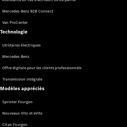
Recommandez
votre véhicule
Mercedes-Benz B2B Connect
utilitaire
Offres
Van ProCenter
digitales
pour
Technologie
votre
utilitaire
Utilitaires électriques
Mercedes-Benz
Offre digitale pour les clients professionnels
Transmission intégrale
Modèles appréciés
Sprinter Fourgon
Nouveaux Vito et eVito
Vue
Citan Fourgon
d’ensemble