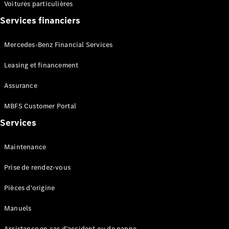
Voitures particulières
Services financiers
Mercedes-Benz Financial Services
Disponible
immédiatement
Leasing et financement
Utilitaires
d'occasions
Assurance
Offres du
MBFS Customer Portal
moment
Services
Configurateur
et prix
Maintenance
Réserver un
essai sur
Prise de rendez-vous
route
Leasing et
Pièces d'origine
financement
Assurance
Manuels
Assistance en cas d’accident ou de panne