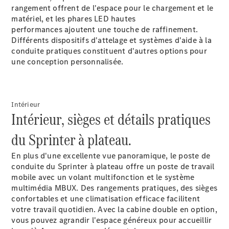
Châssis à
rangement
offrent de l'espace pour le chargement et le
benne
matériel, et les phares LED hautes
performances
ajoutent une touche de raffinement.
Différents dispositifs d'attelage et systèmes d'aide à la
Configurateur
conduite pratiques constituent d'autres options pour
Mercedes-
une conception personnalisée.
Benz Store
Vito
Intérieur
Intérieur, sièges et détails pratiques
du Sprinter à plateau.
Tous les
En plus d'une excellente vue panoramique, le poste de
Vito
conduite du Sprinter à plateau offre un poste de travail
Vito
mobile avec un volant multifonction et le système
Fourgon
multimédia
MBUX
. Des rangements pratiques, des sièges
Vito Mixto
confortables et une climatisation
efficace
facilitent
Vito Tourer
votre travail quotidien. Avec la cabine double en option,
vous pouvez agrandir l'espace généreux pour accueillir