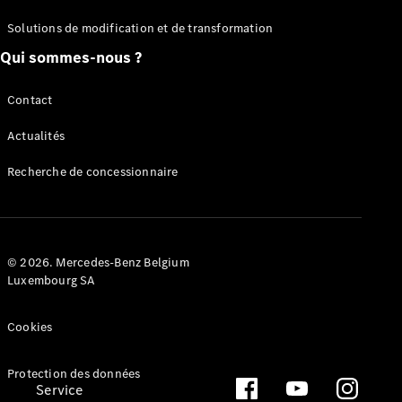
Équipement
Solutions de modification et de transformation
de série
Van Uptime
Qui sommes-nous ?
Monitor
Remote
Contact
Navigation
Électromobilité
Actualités
Offres digitales
supplémentaires
Recherche de concessionnaire
Trouver un
concessionnaire
© 2026. Mercedes-Benz Belgium
Luxembourg SA
Cookies
Protection des données
Service