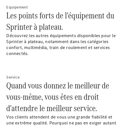
Equipement
Les points forts de l'équipement du
Sprinter à plateau.
Tous les
eVito
Découvrez les autres équipements disponibles pour le
eVito
Sprinter à plateau, notamment dans les catégories
Électrique
Fourgon
confort, multimédia, train de roulement et services
eVito
connectés.
Électrique
Tourer
Configurateur
Service
Mercedes-
Quand vous donnez le meilleur de
Benz Store
eCitan
vous-même, vous êtes en droit
d'attendre le meilleur service.
Vos clients attendent de vous une grande fiabilité et
une extrême qualité. Pourquoi ne pas en exiger autant