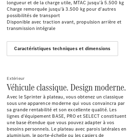
longueur et de la charge utile, MTAC jusqu'à 5.500 kg
Sprinter
Charge remorquée jusqu'à 3.500
kg
pour d'autres
possibilités de transport
Disponible avec traction avant, propulsion arrière et
transmission intégrale
Caractéristiques techniques et dimensions
Tous les
Sprinter
Sprinter
Fourgon
Sprinter
Extérieur
Tourer
Véhicule classique. Design moderne.
Sprinter
Châssis
Avec le Sprinter à plateau, vous obtenez un classique
Cabine
sous une apparence moderne qui vous convaincra par
Sprinter
sa grande rentabilité et son excellente qualité. Les
Châssis
lignes d'équipement BASE, PRO et SELECT constituent
Cabine
une base étendue que vous pouvez adapter à vos
double
besoins personnels. Le plateau avec parois latérales en
Sprinter
aluminium
, le
porte-échelle
ou les casiers de