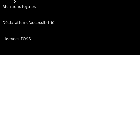
Mentions légales
Déclaration d’accessibilité
Licences FOSS
Solutions
de recharge
Service
Service
véhicules
utilitaires
Maintenance
Mercedes-
Benz
Solutions
de mobilité
Solutions
numériques
Qualité
Mercedes-