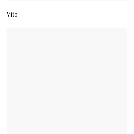
eCitan
Électrique
Fourgon
Vito
Configurateur
Mercedes-
Benz Store
EQV
EQV
Électrique
Configurateur
Mercedes-
Benz Store