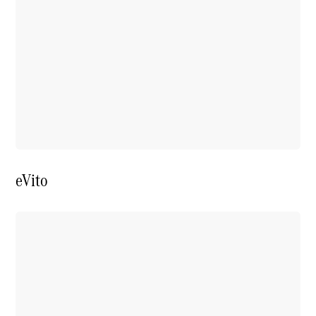
Subventions
Autonomie
Entretien
Recharge
Transmission
intégrale
Systèmes
d'assistance
et de
sécurité
eVito