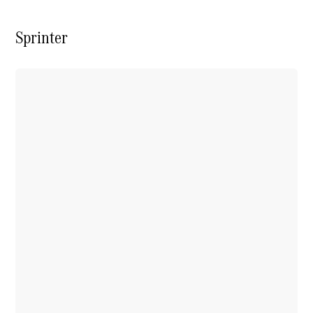
Châssis à
benne
Sprinter
Configurateur
Mercedes-
Benz Store
Vito
Tous les
Vito
Vito
Fourgon
Vito Mixto
Vito Tourer