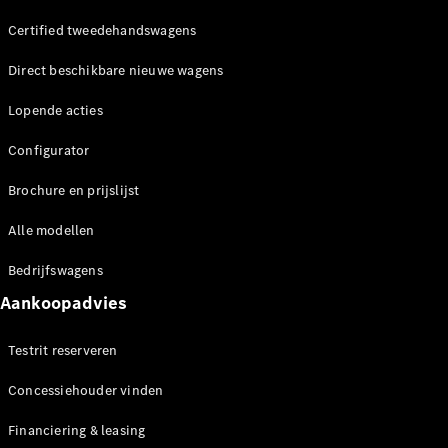
Coupé
Certified tweedehandswagens
Direct beschikbare nieuwe wagens
Lopende acties
Configurator
Alle Coupés
CLE Coupé
Brochure en prijslijst
Mercedes-
AMG GT
Alle modellen
Coupé
Mercedes-
Bedrijfswagens
AMG GT
Aankoopadvies
Nieuw
Elektrisch
4-Deurs
Coupé
Testrit reserveren
Configurator
Concessiehouder vinden
Mercedes-
Benz Online
Financiering & leasing