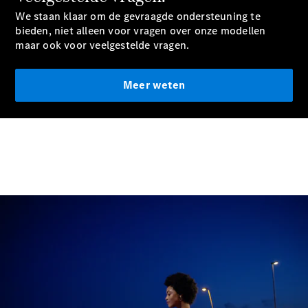
GLS
We staan klaar om de gevraagde ondersteuning te
GLS
Nieuw
bieden, niet alleen voor vragen over onze modellen
Mercedes-
maar ook voor veelgestelde vragen.
Maybach
GLS
Mercedes-
Meer weten
Maybach
Nieuw
GLS
G-Klasse
Elektrisch
Terreinwagen
G-Klasse
Terreinwagen
Configurator
Mercedes-
Benz Online
Showroom
Break