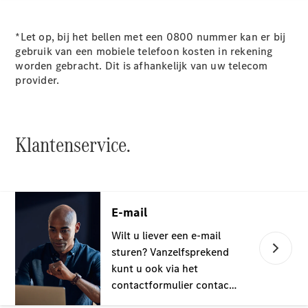
E-Klasse
Berline
*Let op, bij het bellen met een 0800 nummer kan er bij
S-Klasse
gebruik van een mobiele telefoon kosten in rekening
S-Klasse
worden gebracht. Dit is afhankelijk van uw telecom
Lang
provider.
Mercedes-
Maybach S-
Klasse
Klantenservice.
Configurator
Mercedes-
Benz Online
Showroom
SUV
Alle SUVs