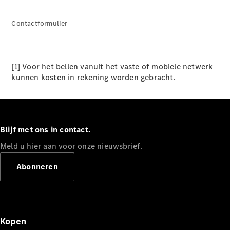
Configurator
Mercedes-
Contactformulier
Benz Online
Showroom
Hatchback
[1] Voor het bellen vanuit het vaste of mobiele netwerk
kunnen kosten in rekening worden gebracht.
Alle
Blijf met ons in contact.
Hatchbacks
Meld u hier aan voor onze nieuwsbrief.
A-Klasse
Hatchback
Abonneren
B-Klasse
Configurator
Mercedes-
Benz Online
Kopen
Showroom