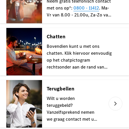
Plug-in-hybride modellen
Berline
Alle Berline
CLA
Elektrisch
CLA
C-Klasse
Berline
C-
Klasse
Elektrisch
Berline
EQE
Elektrisch
Berline
EQS
Elektrisch
Berline