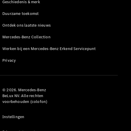
Geschiedenis & merk
Duurzame toekomst
Alle MPVs
EQV
Elektrisch
Ontdek ons laatste nieuws
V-Klasse
Marco Polo
Mercedes-Benz Collection
Werken bij een Mercedes-Benz Erkend Servicepunt
Configurator
Mercedes-
Privacy
Benz Online
Showroom
Bedrijfswagens
© 2026. Mercedes-Benz
BeLux NV. Alle rechten
Configurator
voorbehouden (colofon)
Mercedes-Benz Online Showroom
Instellingen