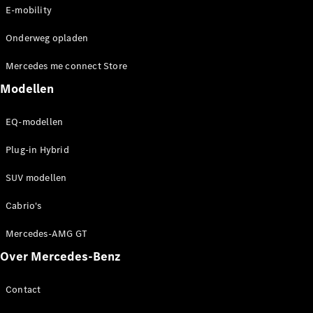
Benz Online
E-mobility
Showroom
Grand Limousine
Onderweg opladen
Mercedes me connect Store
Modellen
EQ-modellen
Plug-in Hybrid
VLE
Elektrisch
SUV modellen
Configurator
Cabrio's
Mercedes-
Benz Online
Mercedes-AMG GT
Showroom
MPV
Over Mercedes-Benz
Contact