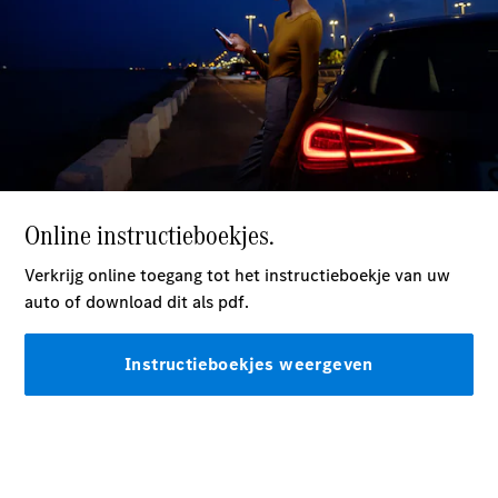
Alle Breaks
CLA
Shooting
Elektrisch
Brake
CLA
Shooting
Brake
C-Klasse
Break
C-Klasse
Break All-
Terrain
E-Klasse
Break
E-Klasse
Break All-
Terrain