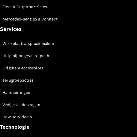
Showroom
Cabrio
Fleet & Corporate Sales
Mercedes-Benz B2B Connect
Services
Werkplaatsafspraak maken
Alle Cabrios
Hulp bij ongeval of pech
CLE
Cabriolet
Originele accessoires
Mercedes-
AMG SL
Terugroepacties
Roadster
Mercedes-
Handleidingen
Maybach SL
Monogram
Veelgestelde vragen
Series
How-to-video's
Configurator
Technologie
Mercedes-