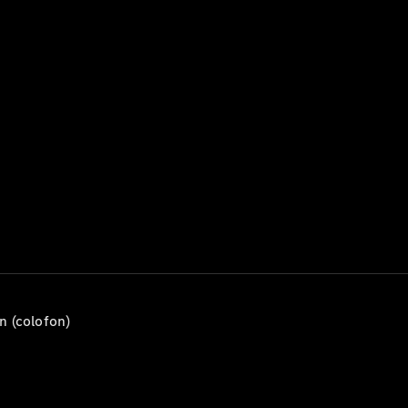
Configurator
Mercedes-
Benz Online
Showroom
Hatchback
Alle
Hatchbacks
A-Klasse
Hatchback
B-Klasse
n (colofon)
Configurator
Mercedes-
Benz Online
Showroom