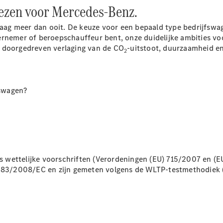
Plug-in-hybride modellen
iezen voor Mercedes-Benz.
ndaag meer dan ooit. De keuze voor een bepaald type bedrijfswag
Berline
ernemer of beroepschauffeur bent, onze duidelijke ambities v
, doorgedreven verlaging van de CO
-uitstoot, duurzaamheid en
2
fswagen?
Alle Berline
CLA
Elektrisch
CLA
C-Klasse
Berline
C-
wettelijke voorschriften (Verordeningen (EU) 715/2007 en (EU)
Klasse
Elektrisch
O 683/2008/EC en zijn gemeten volgens de WLTP-testmethodiek 
Berline
EQE
Elektrisch
Berline
EQS
Elektrisch
Berline