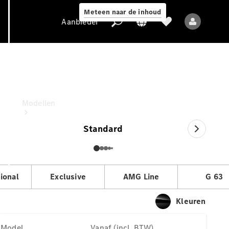
Meteen naar de inhoud
Aanbieder
G-Klasse Terreinwagen
Vanaf (incl. BTW)
Aanbieder
Modellen
Standard
ional
Exclusive
AMG Line
G 63
Alle modellen
Nieuwe modellen
Kleuren
Elektrische modellen
Model
Vanaf (incl. BTW)