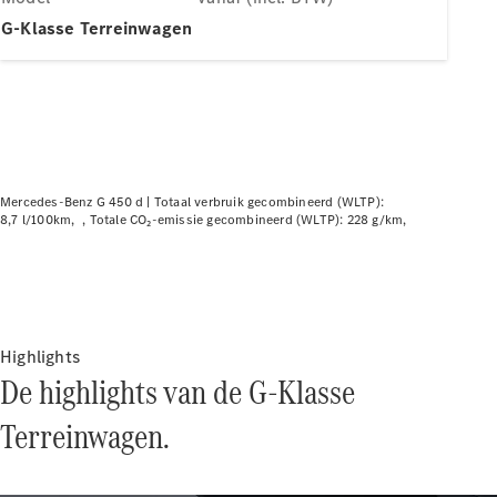
Plug-in-hybride modellen
G-Klasse Terreinwagen
Berline
Mercedes-Benz G 450 d |
Totaal verbruik gecombineerd (WLTP):
8,7 l/100km
Totale CO₂-emissie gecombineerd (WLTP): 228 g/km
Alle Berline
CLA
Elektrisch
CLA
C-Klasse
Berline
C-
Highlights
Klasse
Elektrisch
De highlights van de G-Klasse
Berline
EQE
Terreinwagen.
Elektrisch
Berline
EQS
Elektrisch
Berline