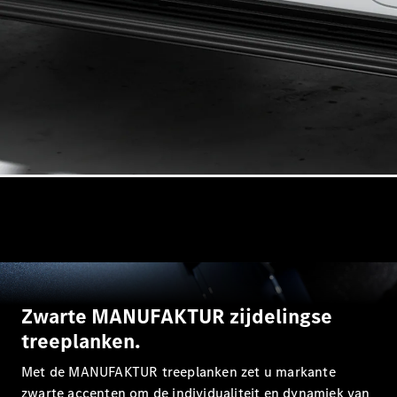
Alle Breaks
CLA
Shooting
Elektrisch
Brake
CLA
Shooting
Brake
C-Klasse
Break
C-Klasse
Break All-
Terrain
E-Klasse
Break
Zwarte MANUFAKTUR zijdelingse
E-Klasse
treeplanken.
Break All-
Terrain
Met de MANUFAKTUR treeplanken zet u markante
zwarte accenten om de individualiteit en dynamiek van