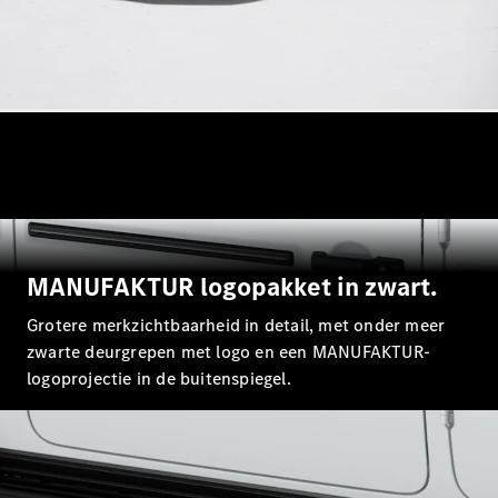
GLS
GLS
Nieuw
Mercedes-
Maybach
GLS
Mercedes-
Maybach
Nieuw
GLS
G-Klasse
Elektrisch
Terreinwagen
G-Klasse
Terreinwagen
MANUFAKTUR logopakket in zwart.
Grotere merkzichtbaarheid in detail, met onder meer
Configurator
Mercedes-
zwarte deurgrepen met logo en een MANUFAKTUR-
Benz Online
logoprojectie in de buitenspiegel.
Showroom
Break