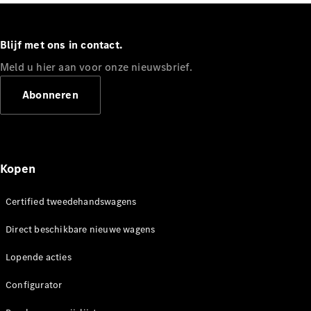
en veiligheid
MBUX
multimedia
Blijf met ons in contact.
Over-the-
air-updates
Meld u hier aan voor onze nieuwsbrief.
Design en
concept
Abonneren
cars
Elektrische
mobiliteit
Duurzaamheid
Kopen
Mercedes-
Benz
Certified tweedehandswagens
Belgium
Luxembourg
Direct beschikbare nieuwe wagens
Lopende acties
Configurator