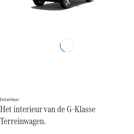
Benz Online
Showroom
Grand Limousine
VLE
Elektrisch
Configurator
Mercedes-
Benz Online
Interieur
Showroom
Het interieur van de G-Klasse
MPV
Terreinwagen.