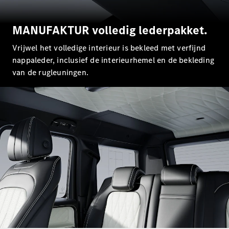
E-Klasse
Berline
MANUFAKTUR volledig lederpakket.
S-Klasse
S-Klasse
Vrijwel het volledige interieur is bekleed met verfijnd
Lang
nappaleder, inclusief de interieurhemel en de bekleding
Mercedes-
Maybach S-
van de rugleuningen.
Klasse
Configurator
Mercedes-
Benz Online
Showroom
SUV
Alle SUVs