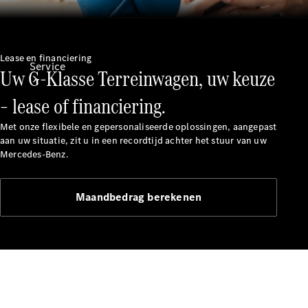
Lease en financiering
Service
Uw G-Klasse Terreinwagen, uw keuze
– lease of financiering.
Met onze flexibele en gepersonaliseerde oplossingen, aangepast
aan uw situatie, zit u in een recordtijd achter het stuur van uw
Mercedes-Benz.
Alle
services
Maandbedrag berekenen
Oplaadoplossingen
Serviceafspraak
maken
Service en
reparatie
Hulp bij