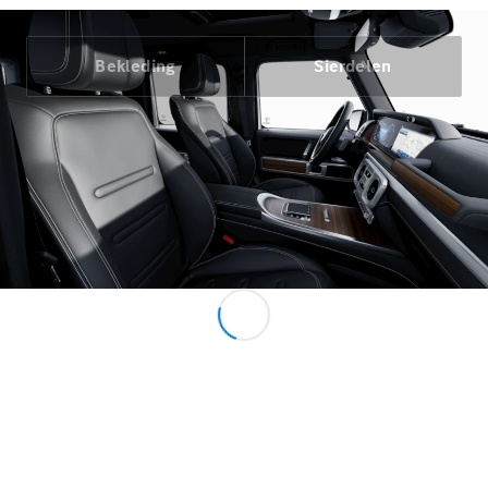
Alle MPVs
Bekleding
Sierdelen
EQV
Elektrisch
V-Klasse
Marco Polo
Configurator
Mercedes-
Benz Online
Showroom
Bedrijfswagens
Configurator
Mercedes-Benz Online Showroom