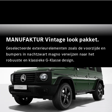
EQA
Elektrisch
EQE
Elektrisch
SUV
EQS
Elektrisch
SUV
Mercedes-
Maybach
Elektrisch
MANUFAKTUR Vintage look pakket.
EQS SUV
GLA
Geselecteerde exterieurelementen zoals de voorzijde en
GLA
Nieuw
bumpers in nachtzwart magno verwijzen naar het
GLA
Nieuw
Elektrisch
robuuste en klassieke G-Klasse design.
GLB
Elektrisch
GLB
GLC
Elektrisch
GLC
GLC Coupé
GLE
GLE
Nieuw
GLE Coupé
GLE
Nieuw
Coupé