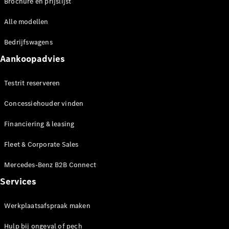
Brochure en prijslijst
Alle modellen
Bedrijfswagens
Aankoopadvies
Werken bij
Mercedes-
Testrit reserveren
Benz
Werken bij
Concessiehouder vinden
een Erkend
Servicepunt
Financiering & leasing
Support en
contact
Fleet & Corporate Sales
Mercedes-Benz B2B Connect
Services
Werkplaatsafspraak maken
Hulp bij ongeval of pech