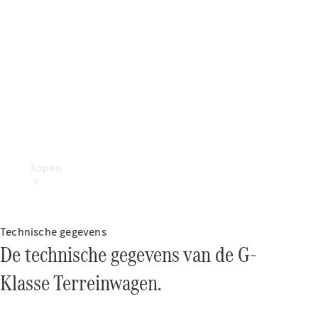
Kopen
Technische gegevens
De technische gegevens van de G-
Klasse Terreinwagen.
Direct
beschikbare
nieuwe