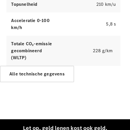
Sales
Topsnelheid
210 km/u
Mercedes-Benz
Certified
Tweedehandswagens
Acceleratie 0-100
5,8 s
km/h
Configurator
en prijzen
Totale CO₂-emissie
Prijslijsten
gecombineerd
228 g/km
en
(WLTP)
brochures
Boek een
testrit
Alle technische gegevens
Leasing &
financiering
Digitale
extra's
Servicecontracten
Onderdelen
en
Let op, geld lenen kost ook geld.