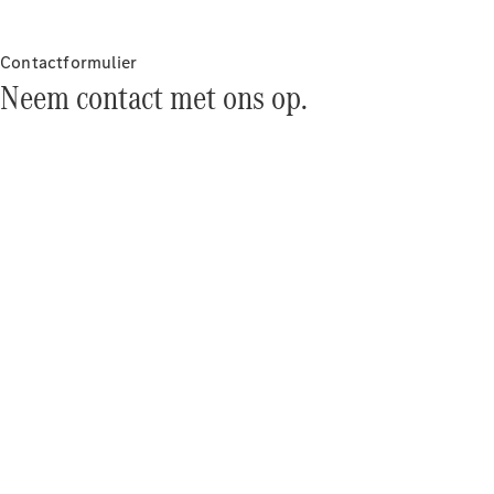
Over ons
Mercedes-
AMG
Contactformulier
Mercedes-
Neem contact met ons op.
MAYBACH
Seizoensspecials
Technologie
en
innovaties
Autonoom
rijden
Rijassistentiesystemen