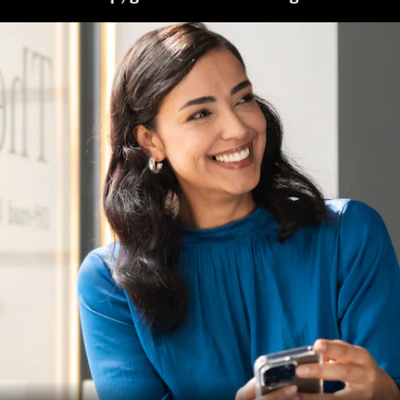
accessoires
Banden &
wielen
Accessoires
Mercedes-
Benz
Collection
Voertuigonderhoud