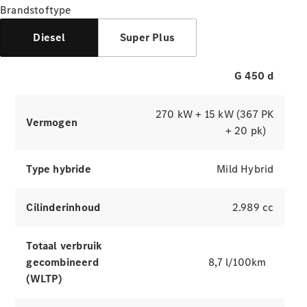
wagens
Brandstoftype
Acties
Diesel
Super Plus
Fleet &
Corporate
Sales
G 450 d
270 kW + 15 kW (367 PK
Vermogen
+ 20 pk)
Type hybride
Mild Hybrid
Cilinderinhoud
2.989 cc
Aanbod
Team
Direct
Totaal verbruik
contact met
gecombineerd
8,7 l/100km
het Fleet
(WLTP)
team
Diplomatic