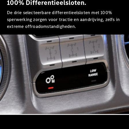
100% Differentieelsloten.
Coupé
De drie selecteerbare differentieelsloten met 100%
sperwerking zorgen voor tractie en aandrijving, zelfs in
extreme offroadomstandigheden.
Alle Coupés
CLE Coupé
Mercedes-
AMG GT
Coupé
Mercedes-
AMG GT
Nieuw
Elektrisch
4-Deurs
Coupé
Configurator
Mercedes-
Benz Online