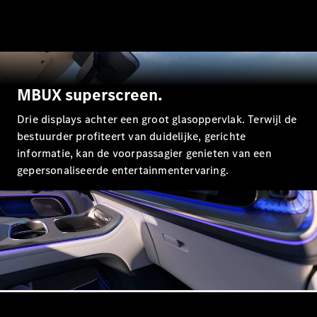
EQA
Elektrisch
EQE
Elektrisch
SUV
EQS
Elektrisch
SUV
Mercedes-
MBUX superscreen.
Maybach
Elektrisch
EQS SUV
Drie displays achter een groot glasoppervlak. Terwijl de
GLA
bestuurder profiteert van duidelijke, gerichte
GLA
Nieuw
informatie, kan de voorpassagier genieten van een
GLA
Nieuw
Elektrisch
gepersonaliseerde entertainmentervaring.
GLB
Elektrisch
GLB
GLC
Elektrisch
GLC
GLC Coupé
GLE
GLE
Nieuw
GLE Coupé
GLE
Nieuw
Coupé