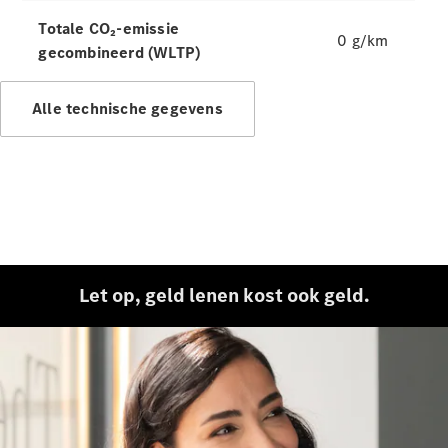
accessoires
Totale CO₂-emissie
0 g/km
gecombineerd (WLTP)
Alle technische gegevens
Banden &
wielen
Accessoires
Mercedes-
Let op, geld lenen kost ook geld.
Benz
Collection
Voertuigonderhoud