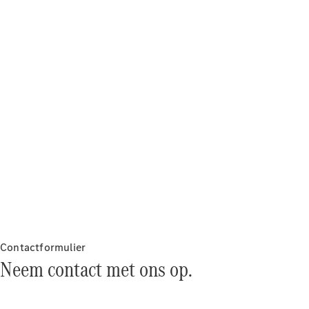
Over ons
Mercedes-
AMG
Mercedes-
MAYBACH
Seizoensspecials
Technologie
en
innovaties
Contactformulier
Neem contact met ons op.
Autonoom
rijden
Rijassistentiesystemen