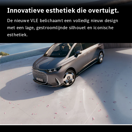
E-Klasse
Innovatieve esthetiek die overtuigt.
Berline
S-Klasse
De nieuwe VLE belichaamt een volledig nieuw design
S-Klasse
met een lage, gestroomlijnde silhouet en iconische
Lang
esthetiek.
Mercedes-
Maybach S-
Klasse
Configurator
Mercedes-
Benz Online
Showroom
SUV
Alle SUVs