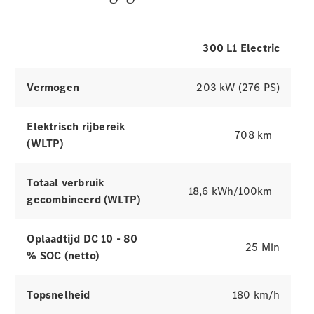
van de VLE
Sales
Mercedes-Benz
Certified
Tweedehandswagens
300 L1 Electric
Ontdek simulatoren
Configurator
Vermogen
203 kW (276 PS)
en prijzen
Prijslijsten
Elektrisch rijbereik
en
708 km
(WLTP)
brochures
Boek een
testrit
Totaal verbruik
Leasing &
18,6 kWh/100km
gecombineerd (WLTP)
financiering
Oplaadtijd DC 10 - 80
Digitale
25 Min
% SOC (netto)
extra's
Servicecontracten
Onderdelen
Topsnelheid
180 km/h
en