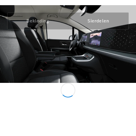
Benz Online
Showroom
Grand Limousine
Bekleding
Sierdelen
VLE
Elektrisch
Configurator
Mercedes-
Benz Online
Showroom
MPV