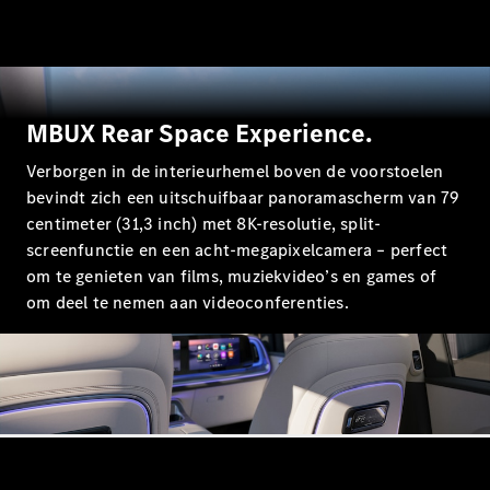
GLS
GLS
Nieuw
Mercedes-
Maybach
GLS
Mercedes-
MBUX Rear Space Experience.
Maybach
Nieuw
Verborgen in de interieurhemel boven de voorstoelen
GLS
G-Klasse
bevindt zich een uitschuifbaar panoramascherm van 79
Elektrisch
Terreinwagen
centimeter (31,3 inch) met 8K-resolutie, split-
G-Klasse
screenfunctie en een acht-megapixelcamera – perfect
Terreinwagen
om te genieten van films, muziekvideo’s en games of
om deel te nemen aan videoconferenties.
Configurator
Mercedes-
Benz Online
Showroom
Break