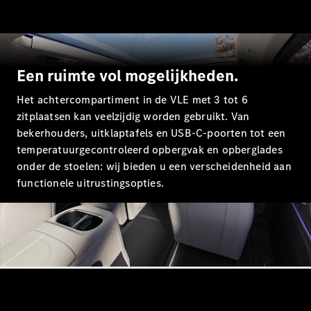
Alle Breaks
CLA
Een ruimte vol mogelijkheden.
Shooting
Elektrisch
Brake
Het achtercompartiment in de VLE met 3 tot 6
CLA
zitplaatsen kan veelzijdig worden gebruikt. Van
Shooting
bekerhouders, uitklaptafels en USB-C-poorten tot een
Brake
temperatuurgecontroleerd opbergvak en opberglades
C-Klasse
onder de stoelen: wij bieden u een verscheidenheid aan
Break
functionele uitrustingsopties.
C-Klasse
Break All-
Terrain
E-Klasse
Break
E-Klasse
Break All-
Terrain