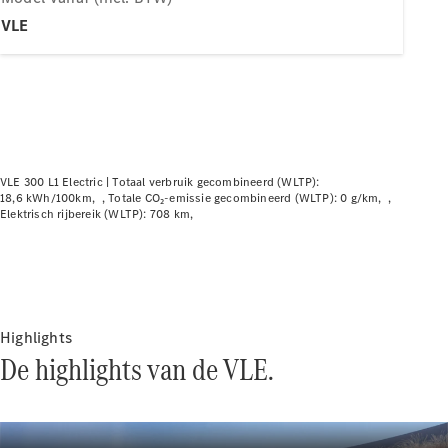
Plug-in-hybride modellen
VLE
Berline
VLE 300 L1 Electric |
Totaal verbruik gecombineerd (WLTP):
18,6 kWh/100km
Totale CO₂-emissie gecombineerd (WLTP): 0 g/km
Alle Berline
Elektrisch rijbereik (WLTP): 708 km
CLA
Elektrisch
CLA
C-Klasse
Berline
C-
Klasse
Highlights
Elektrisch
Berline
De highlights van de VLE.
EQE
Elektrisch
Berline
EQS
Elektrisch
Berline