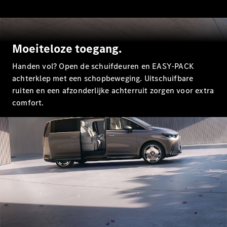
Configurator
Mercedes-
Benz Online
Showroom
Moeiteloze toegang.
Hatchback
Handen vol? Open de schuifdeuren en EASY-PACK
achterklep met een schopbeweging. Uitschuifbare
ruiten en een afzonderlijke achterruit zorgen voor extra
comfort.
Alle
Hatchbacks
A-Klasse
Hatchback
B-Klasse
Configurator
Mercedes-
Benz Online
Showroom