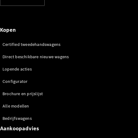
Kopen
Werken bij
Mercedes-
Certified tweedehandswagens
Benz
Direct beschikbare nieuwe wagens
Werken bij
een Erkend
Lopende acties
Servicepunt
Support en
Configurator
contact
Brochure en prijslijst
Alle modellen
Bedrijfswagens
Aankoopadvies