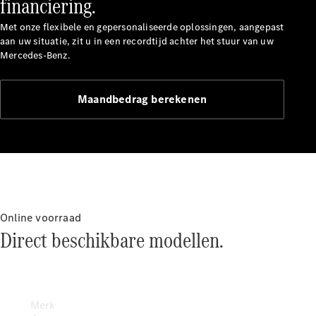
financiering.
pech en
schade
Met onze flexibele en gepersonaliseerde oplossingen, aangepast
Verzekeringen
aan uw situatie, zit u in een recordtijd achter het stuur van uw
Mercedes-Benz.
Mercedes-
Benz apps
Maandbedrag berekenen
Handleidingen
Support en
contact
Online voorraad
Direct beschikbare modellen.
Merk