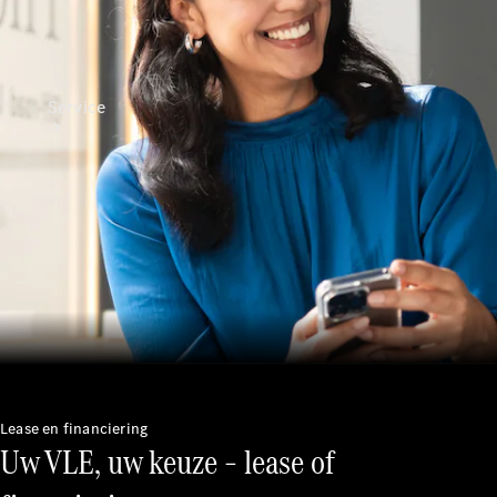
Service
Alle
services
Oplaadoplossingen
Serviceafspraak
maken
Lease en financiering
Service en
Uw VLE, uw keuze – lease of
reparatie
Hulp bij