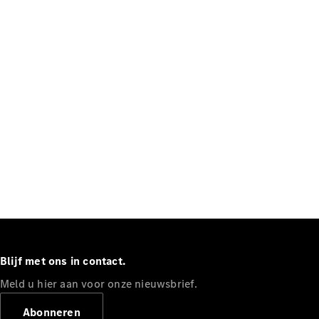
en veiligheid
MBUX
multimedia
Over-the-
air-updates
Design en
concept
cars
Elektrische
mobiliteit
Duurzaamheid
Mercedes-
Benz
Belgium
Luxembourg
Blijf met ons in contact.
Meld u hier aan voor onze nieuwsbrief.
Abonneren