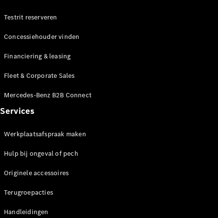
Testrit reserveren
Alle MPVs
Concessiehouder vinden
EQV
Elektrisch
V-Klasse
Financiering & leasing
Marco Polo
Fleet & Corporate Sales
Configurator
Mercedes-Benz B2B Connect
Mercedes-
Benz Online
Services
Showroom
Werkplaatsafspraak maken
Bedrijfswagens
Hulp bij ongeval of pech
Configurator
Originele accessoires
Mercedes-Benz Online Showroom
Terugroepacties
Handleidingen