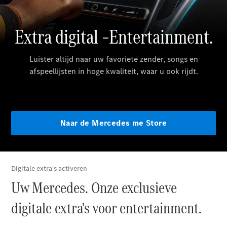
Plug-in-hybride modellen
Berline
Alle Berline
CLA
Elektrisch
CLA
C-Klasse
Berline
C-
Klasse
Elektrisch
Berline
EQE
Elektrisch
Berline
EQS
Elektrisch
Berline