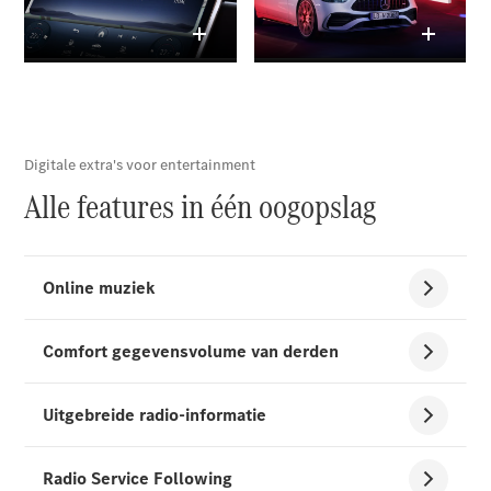
Configurator
Mercedes-
Benz Online
Showroom
Hatchback
Alle
Hatchbacks
A-Klasse
Hatchback
B-Klasse
Configurator
Mercedes-
Benz Online
Showroom