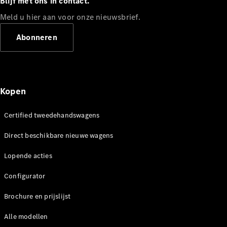
Blijf met ons in contact.
Meld u hier aan voor onze nieuwsbrief.
Abonneren
Alle Breaks
CLA
Shooting
Elektrisch
Brake
CLA
Kopen
Shooting
Brake
C-Klasse
Certified tweedehandswagens
Break
C-Klasse
Direct beschikbare nieuwe wagens
Break All-
Terrain
Lopende acties
E-Klasse
Configurator
Break
E-Klasse
Brochure en prijslijst
Break All-
Terrain
Alle modellen