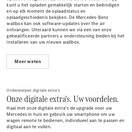
E-Klasse
kunt u het opladen gemakkelijk starten en beëindigen
Berline
en op elk moment de oplaadstatus en
S-Klasse
oplaadgeschiedenis bekijken. De Mercedes-Benz
S-Klasse
wallbox kan ook software-updates over the air
Lang
ontvangen. Uiteraard kunnen we via een van onze
Mercedes-
gekwalificeerde partners u ondersteuning bieden bij het
Maybach S-
installeren van uw nieuwe wallbox.
Klasse
Meer weten
Configurator
Mercedes-
Benz Online
Showroom
SUV
Onderwerpen digitale extra's
Onze digitale extra's. Uw voordelen.
Haal met onze digitale extra's de upgrade voor uw
Mercedes in huis en gebruik uw smartphone om uw
wagen remote te bedienen, individueel aan te passen en
digitaal aan te vullen.
Alle SUVs