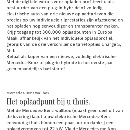
Met de digitale extra's voor opladen profiteert u als
Plug-in-hybride modellen
bestuurder van een plug-in hybride of volledig
elektrische auto van drie nieuwe oplaadtarieven die
Berline
precies op uw individuele rijprestaties zijn afgestemd en
het opladen nog eenvoudiger en transparanter maken.
Krijg toegang tot 300.000 oplaadpunten in Europa
Maak, afhankelijk van het individuele oplaadprofiel,
gebruik van de drie verschillende tariefopties Charge S,
M, L
Betaal als koper van een nieuwe, volledig elektrische
Alle Berline
Mercedes-Benz of plug-in hybride in het eerste jaar
CLA
Elektrisch
geen maandelijks basistarief
CLA
C-Klasse
Berline
C-
Mercedes-Benz wallbox
Klasse
Elektrisch
Het oplaadpunt bij u thuis.
Berline
EQE
Met de Mercedes-Benz wallbox (maakt geen deel uit van
Elektrisch
Berline
de levering) laadt u uw elektrische Mercedes-Benz
EQS
eenvoudig thuis binnen een paar uur op dankzij een
Elektrisch
Berline
oplaadvermogen tot 22 kW. Via de Mercedes me App