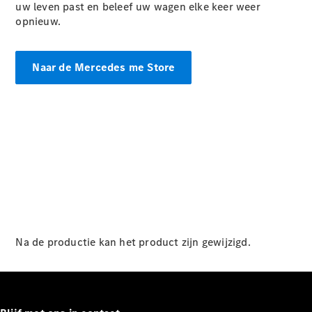
uw leven past en beleef uw wagen elke keer weer
GLS
opnieuw.
GLS
Nieuw
Mercedes-
Maybach
GLS
Naar de Mercedes me Store
Mercedes-
Maybach
Nieuw
GLS
G-Klasse
Elektrisch
Terreinwagen
G-Klasse
Terreinwagen
Configurator
Mercedes-
Benz Online
Na de productie kan het product zijn gewijzigd.
Showroom
Break