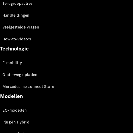
Terugroepacties
Coupé
Handleidingen
Veelgestelde vragen
How-to-video's
Technologie
Alle Coupés
CLE Coupé
Mercedes-
E-mobility
AMG GT
Coupé
Onderweg opladen
Mercedes-
AMG GT
Mercedes me connect Store
Nieuw
Elektrisch
4-Deurs
Modellen
Coupé
EQ-modellen
Configurator
Mercedes-
Plug-in Hybrid
Benz Online