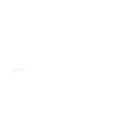
Kopen
Direct
beschikbare
nieuwe