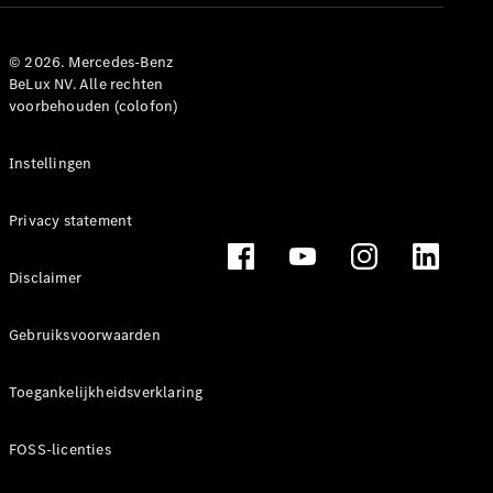
Benz Online
Showroom
Grand Limousine
© 2026. Mercedes-Benz
BeLux NV. Alle rechten
voorbehouden (colofon)
Instellingen
Privacy statement
VLE
Elektrisch
Disclaimer
Configurator
Mercedes-
Gebruiksvoorwaarden
Benz Online
Showroom
Toegankelijkheidsverklaring
MPV
FOSS-licenties