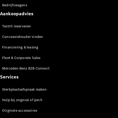
Configurator
Bedrijfswagens
Mercedes-
Aankoopadvies
Benz Online
Showroom
Testrit reserveren
Hatchback
Concessiehouder vinden
Financiering & leasing
Fleet & Corporate Sales
Alle
Mercedes-Benz B2B Connect
Hatchbacks
A-Klasse
Services
Hatchback
B-Klasse
Werkplaatsafspraak maken
Hulp bij ongeval of pech
Configurator
Mercedes-
Originele accessoires
Benz Online
Showroom