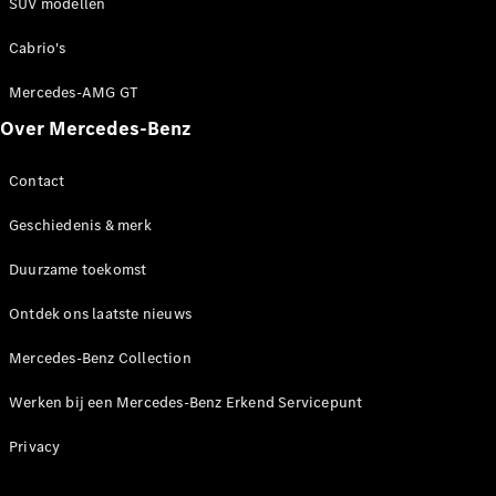
Showroom
SUV modellen
Cabrio
Cabrio's
Mercedes-AMG GT
Over Mercedes-Benz
Contact
Alle Cabrios
CLE
Geschiedenis & merk
Cabriolet
Mercedes-
Duurzame toekomst
AMG SL
Roadster
Ontdek ons laatste nieuws
Mercedes-
Maybach SL
Mercedes-Benz Collection
Monogram
Series
Werken bij een Mercedes-Benz Erkend Servicepunt
Privacy
Configurator
Mercedes-