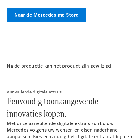
EQA
Elektrisch
EQE
Naar de Mercedes me Store
Elektrisch
SUV
EQS
Elektrisch
SUV
Mercedes-
Maybach
Elektrisch
EQS SUV
GLA
GLA
Nieuw
Na de productie kan het product zijn gewijzigd.
GLA
Nieuw
Elektrisch
GLB
Elektrisch
GLB
GLC
Elektrisch
Aanvullende digitale extra's
GLC
Eenvoudig toonaangevende
GLC Coupé
innovaties kopen.
GLE
GLE
Nieuw
Met onze aanvullende digitale extra's kunt u uw
GLE Coupé
Mercedes volgens uw wensen en eisen naderhand
GLE
Nieuw
aanpassen. Kies eenvoudig het digitale extra dat bij u en
Coupé