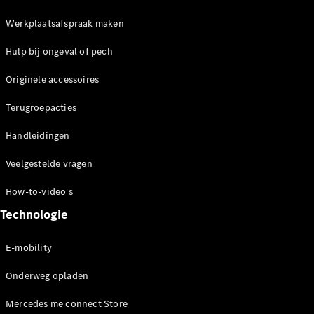
E-Klasse
Werkplaatsafspraak maken
Berline
S-Klasse
Hulp bij ongeval of pech
S-Klasse
Lang
Originele accessoires
Mercedes-
Maybach S-
Terugroepacties
Klasse
Handleidingen
Configurator
Veelgestelde vragen
Mercedes-
Benz Online
How-to-video's
Showroom
SUV
Technologie
E-mobility
Onderweg opladen
Mercedes me connect Store
Alle SUVs