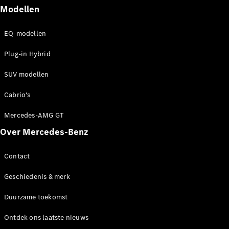
Modellen
EQA
Elektrisch
EQE
Elektrisch
SUV
EQ-modellen
EQS
Elektrisch
SUV
Plug-in Hybrid
Mercedes-
Maybach
Elektrisch
SUV modellen
EQS SUV
GLA
Cabrio's
GLA
Nieuw
Mercedes-AMG GT
GLA
Nieuw
Elektrisch
GLB
Elektrisch
Over Mercedes-Benz
GLB
GLC
Elektrisch
Contact
GLC
GLC Coupé
Geschiedenis & merk
GLE
GLE
Nieuw
Duurzame toekomst
GLE Coupé
GLE
Ontdek ons laatste nieuws
Nieuw
Coupé