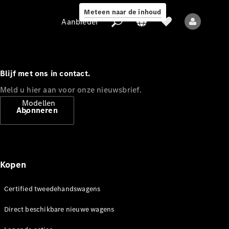
Meteen naar de inhoud
Aanbieder
Blijf met ons in contact.
Meld u hier aan voor onze nieuwsbrief.
Aanbieder
Modellen
Abonneren
Kopen
Alle modellen
Certified tweedehandswagens
Nieuwe modellen
Direct beschikbare nieuwe wagens
Elektrische modellen