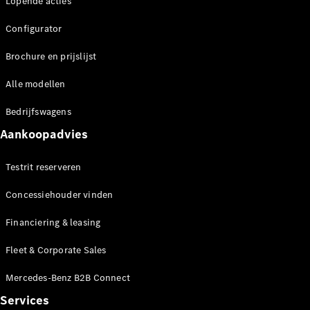
Lopende acties
Plug-in-hybride modellen
Configurator
Berline
Brochure en prijslijst
Alle modellen
Bedrijfswagens
Aankoopadvies
Alle Berline
CLA
Elektrisch
Testrit reserveren
CLA
C-Klasse
Concessiehouder vinden
Berline
C-
Financiering & leasing
Klasse
Elektrisch
Berline
Fleet & Corporate Sales
EQE
Elektrisch
Berline
Mercedes-Benz B2B Connect
EQS
Services
Elektrisch
Berline