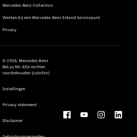
GLS
Mercedes-Benz Collection
GLS
Nieuw
Mercedes-
Werken bij een Mercedes-Benz Erkend Servicepunt
Maybach
GLS
Privacy
Mercedes-
Maybach
Nieuw
GLS
G-Klasse
Elektrisch
Terreinwagen
© 2026. Mercedes-Benz
BeLux NV. Alle rechten
G-Klasse
voorbehouden (colofon)
Terreinwagen
Instellingen
Configurator
Mercedes-
Benz Online
Privacy statement
Showroom
Break
Disclaimer
Gebruiksvoorwaarden