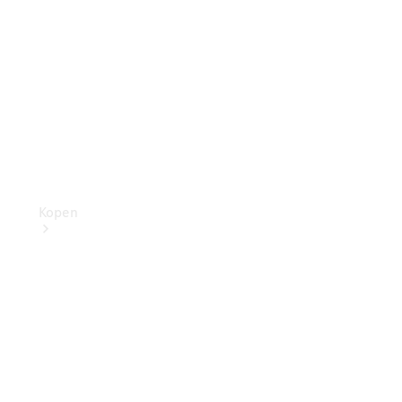
Kopen
Direct
beschikbare
nieuwe