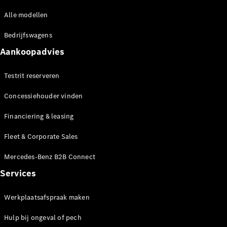
Showroom
Cabrio
Alle modellen
Bedrijfswagens
Aankoopadvies
Testrit reserveren
Alle Cabrios
CLE
Concessiehouder vinden
Cabriolet
Financiering & leasing
Mercedes-
AMG SL
Fleet & Corporate Sales
Roadster
Mercedes-
Mercedes-Benz B2B Connect
Maybach SL
Monogram
Services
Series
Werkplaatsafspraak maken
Configurator
Hulp bij ongeval of pech
Mercedes-