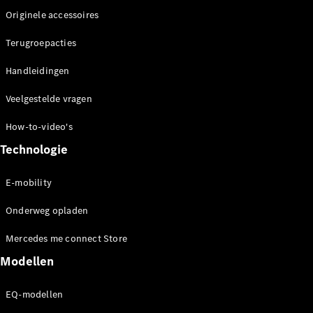
Benz Online
Originele accessoires
Showroom
Grand Limousine
Terugroepacties
Handleidingen
Veelgestelde vragen
How-to-video's
Technologie
VLE
Elektrisch
E-mobility
Configurator
Mercedes-
Onderweg opladen
Benz Online
Showroom
Mercedes me connect Store
MPV
Modellen
EQ-modellen