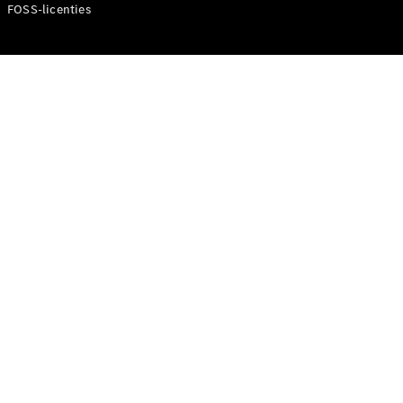
FOSS-licenties
wagens
Acties
Fleet &
Corporate
Sales
Aanbod
Team
Direct
contact met
het Fleet
team
Diplomatic