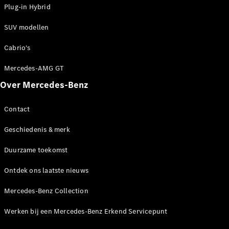
Plug-in Hybrid
SUV modellen
Alle MPVs
EQV
Elektrisch
Cabrio's
V-Klasse
Marco Polo
Mercedes-AMG GT
Over Mercedes-Benz
Configurator
Mercedes-
Contact
Benz Online
Showroom
Geschiedenis & merk
Bedrijfswagens
Duurzame toekomst
Ontdek ons laatste nieuws
Configurator
Mercedes-Benz Online Showroom
Mercedes-Benz Collection
Werken bij een Mercedes-Benz Erkend Servicepunt