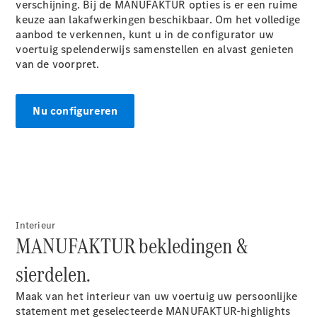
verschijning. Bij de MANUFAKTUR opties is er een ruime
EQA
Elektrisch
keuze aan lakafwerkingen beschikbaar. Om het volledige
EQE
aanbod te verkennen, kunt u in de configurator uw
Elektrisch
SUV
voertuig spelenderwijs samenstellen en alvast genieten
EQS
van de
voorpret.
Elektrisch
SUV
Mercedes-
Maybach
Elektrisch
Nu configureren
EQS SUV
GLA
GLA
Nieuw
GLA
Nieuw
Elektrisch
GLB
Elektrisch
GLB
GLC
Elektrisch
GLC
Interieur
GLC Coupé
MANUFAKTUR bekledingen &
GLE
GLE
Nieuw
sierdelen.
GLE Coupé
GLE
Maak van het interieur van uw voertuig uw persoonlijke
Nieuw
Coupé
statement met geselecteerde MANUFAKTUR-highlights