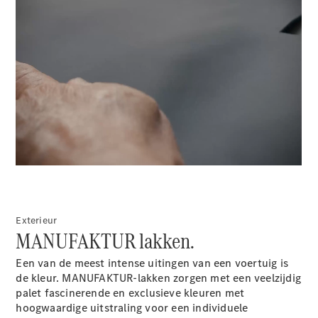
E-Klasse
Berline
S-Klasse
S-Klasse
Lang
Mercedes-
Maybach S-
00:00 / 00:00
Klasse
Configurator
Mercedes-
Benz Online
Showroom
SUV
Exterieur
MANUFAKTUR lakken.
Een van de meest intense uitingen van een voertuig is
de kleur. MANUFAKTUR-lakken zorgen met een veelzijdig
palet fascinerende en exclusieve kleuren met
hoogwaardige uitstraling voor een individuele
Alle SUVs