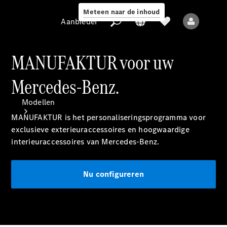
Meteen naar de inhoud
Aanbieder
MANUFAKTUR voor uw
Mercedes-Benz.
Aanbieder
Modellen
MANUFAKTUR is het personaliseringsprogramma voor
exclusieve exterieuraccessoires en hoogwaardige
interieuraccessoires van Mercedes-Benz.
Nu configureren
Alle modellen
Nieuwe modellen
Elektrische modellen