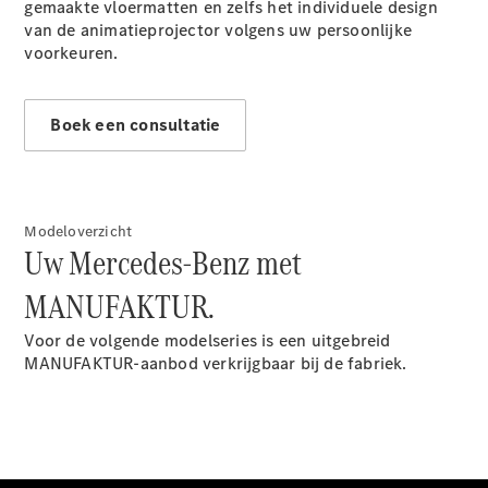
gemaakte vloermatten en zelfs het individuele design
Configurator
van de animatieprojector volgens uw persoonlijke
Mercedes-
voorkeuren.
Benz Online
Showroom
Hatchback
Boek een consultatie
Modeloverzicht
Uw Mercedes-Benz met
Alle
Hatchbacks
MANUFAKTUR.
A-Klasse
Hatchback
Voor de volgende modelseries is een uitgebreid
B-Klasse
MANUFAKTUR-aanbod verkrijgbaar bij de fabriek.
Configurator
Mercedes-
Benz Online
Showroom