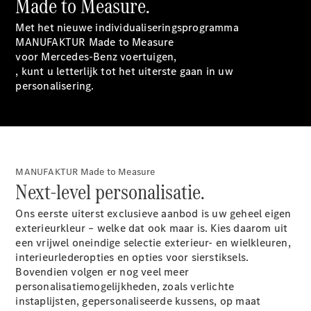
Made to Measure.
Met het nieuwe individualiseringsprogramma
MANUFAKTUR Made to Measure
Alle Breaks
voor Mercedes-Benz voertuigen,
CLA
, kunt u letterlijk tot het uiterste gaan in uw
Shooting
Elektrisch
personalisering.
Brake
CLA
Shooting
Brake
C-Klasse
Break
MANUFAKTUR Made to Measure
C-Klasse
Next-level personalisatie.
Break All-
Terrain
Ons eerste uiterst exclusieve aanbod is uw geheel eigen
E-Klasse
exterieurkleur – welke dat ook maar is. Kies daarom uit
Break
een vrijwel oneindige selectie exterieur- en wielkleuren,
E-Klasse
interieurlederopties en opties voor sierstiksels.
Break All-
Bovendien volgen er nog veel meer
Terrain
personalisatiemogelijkheden, zoals verlichte
instaplijsten, gepersonaliseerde kussens, op maat