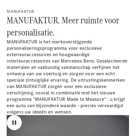
Plug-in-hybride modellen
MANUFAKTUR
MANUFAKTUR. Meer ruimte voor
Berline
personalisatie.
MANUFAKTUR is het merkoverstijgende
personaliseringsprogramma voor exclusieve
exterieuraccessoires en hoogwaardige
interieuraccessoires van Mercedes-Benz. Geselecteerde
Alle Berline
materialen en vakkundig vakmanschap verfijnen het
CLA
Elektrisch
ontwerp van uw voertuig en zorgen voor een echt
CLA
speciale zintuiglijke ervaring. De uitrustingskenmerken
C-Klasse
van MANUFAKTUR zorgen voor een exclusieve
Berline
verschijning, vooral in combinatie met het nieuwe
C-
programma "MANUFAKTUR Made to Measure" : u krijgt
Klasse
Elektrisch
een auto van bijzondere waarde - precies vervaardigd
Berline
volgens uw ideeën en wensen.
EQE
Elektrisch
Berline
EQS
Elektrisch
Berline