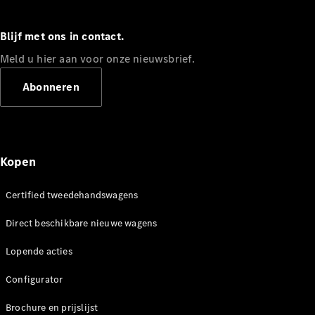
Coupé
Blijf met ons in contact.
Meld u hier aan voor onze nieuwsbrief.
Abonneren
Alle Coupés
CLE Coupé
Mercedes-
AMG GT
Kopen
Coupé
Mercedes-
Certified tweedehandswagens
AMG GT
Nieuw
Elektrisch
4-Deurs
Direct beschikbare nieuwe wagens
Coupé
Lopende acties
Configurator
Configurator
Mercedes-
Benz Online
Brochure en prijslijst