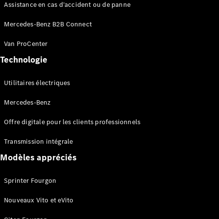
Assistance en cas d’accident ou de panne
Mercedes-Benz B2B Connect
Marco Polo
Van ProCenter
Technologie
Configurateur
Mercedes-
Utilitaires électriques
Benz Store
Classe V
Mercedes-Benz
Offre digitale pour les clients professionnels
Transmission intégrale
Modèles appréciés
Classe V
Sprinter Fourgon
Configurateur
Nouveaux Vito et eVito
Mercedes-
Benz Store