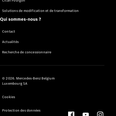
Citan Fourgon
eSprinter
Solutions de modification et de transformation
Qui sommes-nous ?
Contact
Tous les
Actualités
eSprinter
eSprinter
Recherche de concessionnaire
Électrique
Fourgon
eSprinter
Châssis
Électrique
Cabine
© 2026. Mercedes-Benz Belgium
Luxembourg SA
Configurateur
Mercedes-
Cookies
Benz Store
eVito
Protection des données