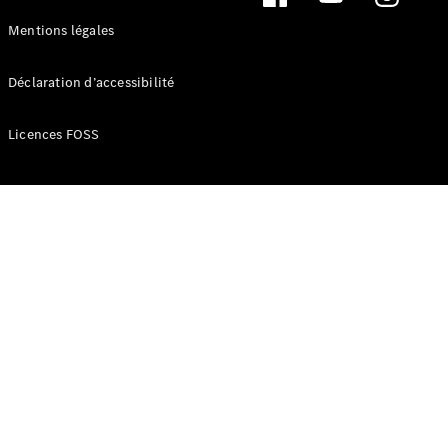
Mentions légales
Déclaration d’accessibilité
Tous les
eVito
Licences FOSS
eVito
Électrique
Fourgon
eVito
Électrique
Tourer
Configurateur
Mercedes-
Benz Store
eCitan