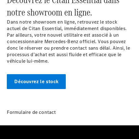
Sprinter
notre showroom en ligne.
Dans notre showroom en ligne, retrouvez le stock
actuel de Citan Essential, immédiatement disponibles.
Par ailleurs, votre nouvel utilitaire est associé à un
concessionnaire Mercedes-Benz officiel. Vous pouvez
donc le réserver ou prendre contact sans délai. Ainsi, le
Tous les
processus d’achat est aussi fluide et efficace que le
Sprinter
véhicule lui-même.
Sprinter
Fourgon
Sprinter
Découvrez le stock
Tourer
Sprinter
Châssis
Cabine
Sprinter
Formulaire de contact
Châssis
Cabine
double
Sprinter