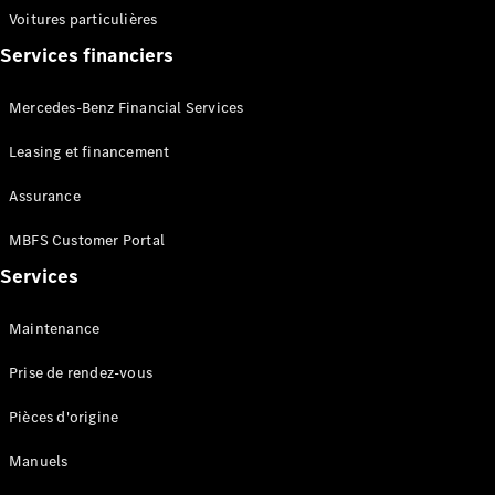
Configurateur
Voitures particulières
Mercedes-
Services financiers
Benz Store
Citan
Mercedes-Benz Financial Services
Leasing et financement
Assurance
Citan
MBFS Customer Portal
Fourgon
Services
Configurateur
Maintenance
Mercedes-
Benz Store
Prise de rendez-vous
Marco Polo
Pièces d'origine
Manuels