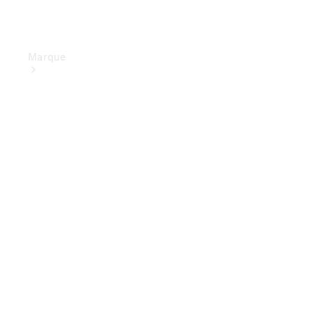
Marque
Conduite
électrique
Aperçu