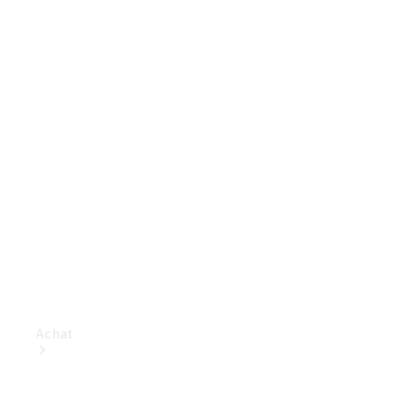
Voitures
particulières
Configurateur
Mercedes-Benz
Store
Achat