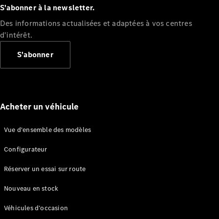
Châssis à
S'abonner à la newsletter.
benne
Des informations actualisées et adaptées à vos centres
d'intérêt.
Configurateur
Mercedes-
S'abonner
Benz Store
Vito
Acheter un véhicule
Vue d'ensemble des modèles
Tous les
Configurateur
Vito
Vito
Réserver un essai sur route
Fourgon
Vito Mixto
Nouveau en stock
Vito Tourer
Véhicules d’occasion