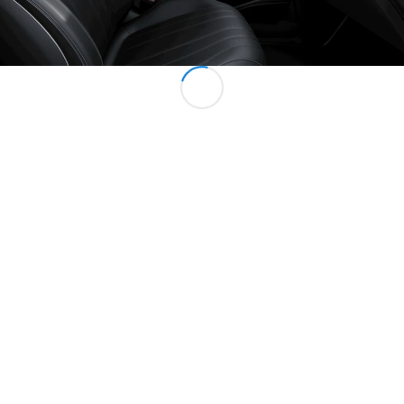
Alle MPVs
EQV
Elektrisch
V-Klasse
Marco Polo
Configurator
Mercedes-
Benz Online
Showroom
Bedrijfswagens
Configurator
Mercedes-Benz Online Showroom