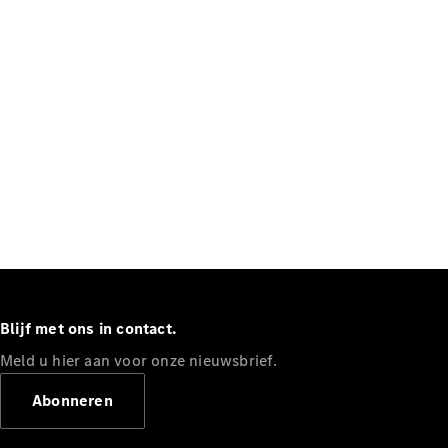
en veiligheid
MBUX
multimedia
Over-the-
air-updates
Design en
concept
cars
Elektrische
mobiliteit
Duurzaamheid
Mercedes-
Benz
Belgium
Blijf met ons in contact.
Luxembourg
Meld u hier aan voor onze nieuwsbrief.
Abonneren