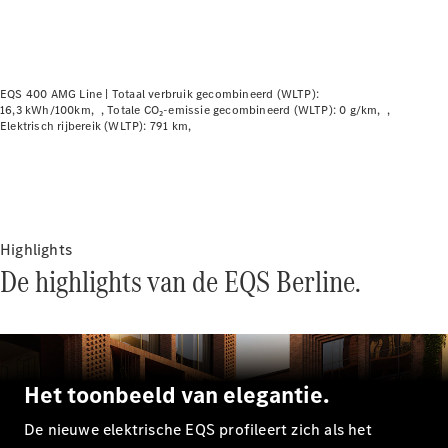
Plug-in-hybride modellen
Berline
EQS 400 AMG Line |
Totaal verbruik gecombineerd (WLTP):
16,3 kWh/100km
Totale CO₂-emissie gecombineerd (WLTP): 0 g/km
Elektrisch rijbereik (WLTP): 791 km
Alle Berline
CLA
Elektrisch
Highlights
CLA
De highlights van de EQS Berline.
C-Klasse
Berline
C-
Klasse
Elektrisch
Berline
EQE
Het toonbeeld van elegantie.
Elektrisch
Berline
EQS
De nieuwe elektrische EQS profileert zich als het
Elektrisch
Berline