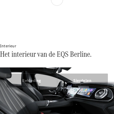
Benz Online
Showroom
Grand Limousine
Interieur
Het interieur van de EQS Berline.
VLE
Elektrisch
Configurator
Mercedes-
Bekleding
Sierdelen
Benz Online
Showroom
MPV