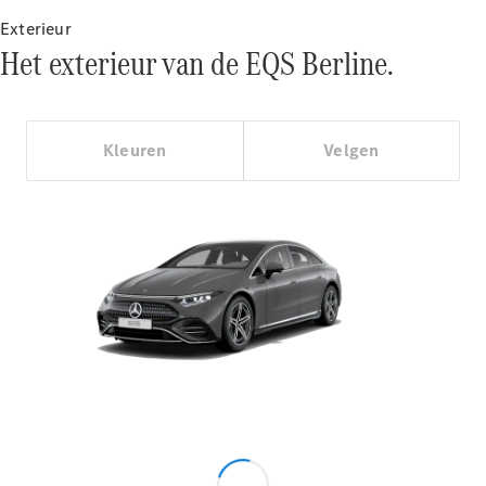
Showroom
Cabrio
Exterieur
Het exterieur van de EQS Berline.
Kleuren
Velgen
Alle Cabrios
CLE
Cabriolet
Mercedes-
AMG SL
Roadster
Mercedes-
Maybach SL
Monogram
Series
Configurator
Mercedes-