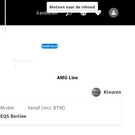
Meteen naar de inhoud
Aanbieder
EQS Berline
Elektrisch
Aanbieder
Vanaf (incl. BTW)
Modellen
AMG Line
Kleuren
Model
Vanaf (incl. BTW)
Alle modellen
Nieuwe modellen
EQS Berline
Elektrische modellen