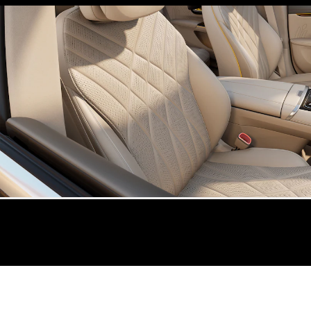
Coupé
Alle Coupés
CLE Coupé
Mercedes-
AMG GT
Coupé
Mercedes-
AMG GT
Nieuw
Elektrisch
4-Deurs
Coupé
Configurator
Mercedes-
Benz Online