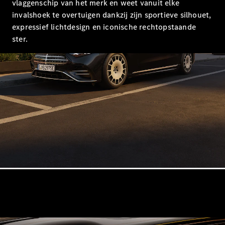
vlaggenschip van het merk en weet vanuit elke
E-Klasse
invalshoek te overtuigen dankzij zijn sportieve silhouet,
Berline
expressief lichtdesign en iconische rechtopstaande
S-Klasse
S-Klasse
ster.
Lang
Mercedes-
Maybach S-
Klasse
Configurator
Mercedes-
Benz Online
Showroom
SUV
Alle SUVs