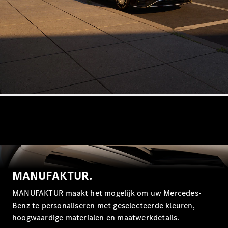
Configurator
Mercedes-
Benz Online
Showroom
Hatchback
Alle
Hatchbacks
A-Klasse
Hatchback
B-Klasse
MANUFAKTUR.
MANUFAKTUR maakt het mogelijk om uw Mercedes-
Configurator
Benz te personaliseren met geselecteerde kleuren,
Mercedes-
Benz Online
hoogwaardige materialen en maatwerkdetails.
Showroom