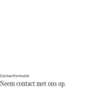
Over ons
Mercedes-
AMG
Mercedes-
MAYBACH
Seizoensspecials
Technologie
en
innovaties
Contactformulier
Neem contact met ons op.
Autonoom
rijden
Rijassistentiesystemen