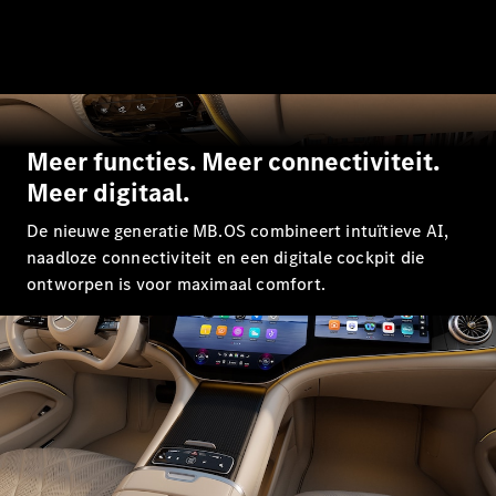
GLS
GLS
Nieuw
Mercedes-
Maybach
GLS
Mercedes-
Maybach
Nieuw
Meer functies. Meer connectiviteit.
GLS
Meer digitaal.
G-Klasse
Elektrisch
Terreinwagen
De nieuwe generatie MB.OS combineert intuïtieve AI,
G-Klasse
naadloze connectiviteit en een digitale cockpit die
Terreinwagen
ontworpen is voor maximaal comfort.
Configurator
Mercedes-
Benz Online
Showroom
Break