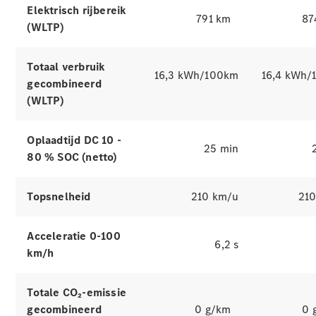
Sales
Elektrisch rijbereik
Mercedes-Benz
791 km
87
(WLTP)
Certified
Tweedehandswagens
Totaal verbruik
16,3 kWh/100km
16,4 kWh/
gecombineerd
Configurator
(WLTP)
en prijzen
Prijslijsten
en
Oplaadtijd DC 10 -
brochures
25 min
80 % SOC (netto)
Boek een
testrit
Leasing &
Topsnelheid
210 km/u
21
financiering
Acceleratie 0-100
Digitale
6,2 s
km/h
extra's
Servicecontracten
Onderdelen
Totale CO₂-emissie
en
gecombineerd
0 g/km
0 