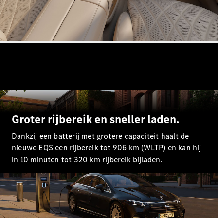
Alle Breaks
CLA
Shooting
Elektrisch
Brake
CLA
Shooting
Brake
C-Klasse
Groter rijbereik en sneller laden.
Break
C-Klasse
Dankzij een batterij met grotere capaciteit haalt de
Break All-
nieuwe EQS een rijbereik tot 906 km (WLTP) en kan hij
Terrain
E-Klasse
in 10 minuten tot 320 km rijbereik bijladen.
Break
E-Klasse
Break All-
Terrain