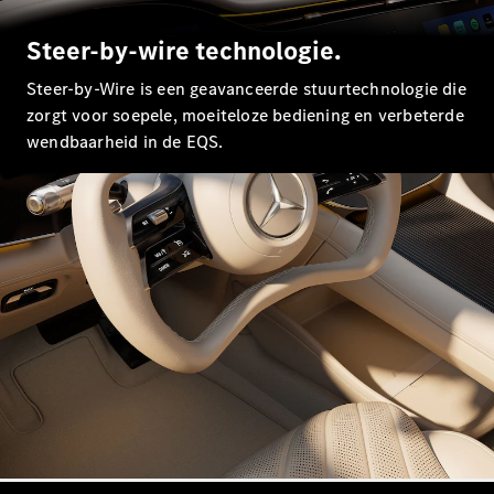
EQA
Elektrisch
EQE
Steer-by-wire technologie.
Elektrisch
SUV
EQS
Steer-by-Wire is een geavanceerde stuurtechnologie die
Elektrisch
SUV
zorgt voor soepele, moeiteloze bediening en verbeterde
Mercedes-
wendbaarheid in de EQS.
Maybach
Elektrisch
EQS SUV
GLA
GLA
Nieuw
GLA
Nieuw
Elektrisch
GLB
Elektrisch
GLB
GLC
Elektrisch
GLC
GLC Coupé
GLE
GLE
Nieuw
GLE Coupé
GLE
Nieuw
Coupé