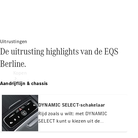
Uitrustingen
De uitrusting highlights van de EQS
Berline.
Kopen
Aandrijflijn & chassis
DYNAMIC SELECT-schakelaar
Rijd zoals u wilt: met DYNAMIC
SELECT kunt u kiezen uit de
Direct
rijprogramma's 'ECO', 'Comfort', 'Sport'
beschikbare
nieuwe
en 'Individual'. Het rijprogramma