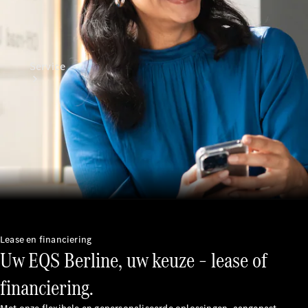
Service
Alle
services
Oplaadoplossingen
Lease en financiering
Serviceafspraak
Uw EQS Berline, uw keuze – lease of
maken
Service en
financiering.
reparatie
Hulp bij