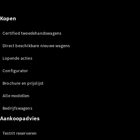
Kopen
Certified tweedehandswagens
Werken bij
Mercedes-
Direct beschikbare nieuwe wagens
Benz
Werken bij
Lopende acties
een Erkend
Configurator
Servicepunt
Support en
Brochure en prijslijst
contact
Alle modellen
Bedrijfswagens
Aankoopadvies
Testrit reserveren