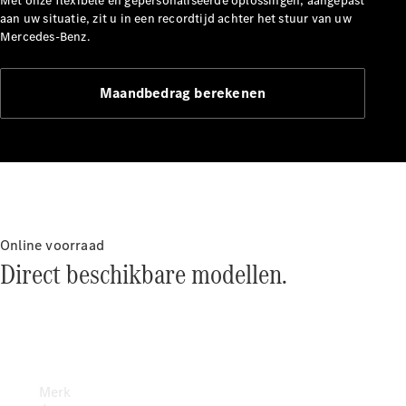
Met onze flexibele en gepersonaliseerde oplossingen, aangepast
pech en
aan uw situatie, zit u in een recordtijd achter het stuur van uw
schade
Mercedes-Benz.
Verzekeringen
Maandbedrag berekenen
Mercedes-
Benz apps
Handleidingen
Support en
contact
Online voorraad
Direct beschikbare modellen.
Merk