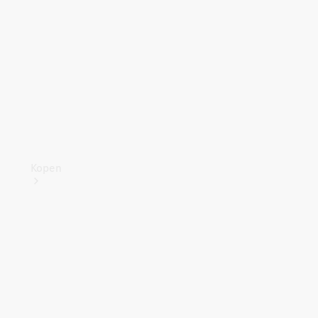
Kopen
Direct
beschikbare
nieuwe