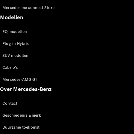
en veiligheid
MBUX
Mercedes me connect Store
multimedia
Modellen
Over-the-
air-updates
EQ-modellen
Design en
concept
Plug-in Hybrid
cars
Elektrische
SUV modellen
mobiliteit
Duurzaamheid
Cabrio's
Mercedes-AMG GT
Mercedes-
Benz
Over Mercedes-Benz
Belgium
Luxembourg
Contact
Geschiedenis & merk
Duurzame toekomst