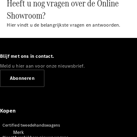
Heeft u nog vragen over de Online
pech en
schade
Showroom?
Verzekeringen
Hier vindt u de belangrijkste vragen en antwoorden.
Mercedes-
Benz apps
Handleidingen
Blijf met ons in contact.
Support en
Meld u hier aan voor onze nieuwsbrief.
contact
Abonneren
Kopen
Certified tweedehandswagens
Merk