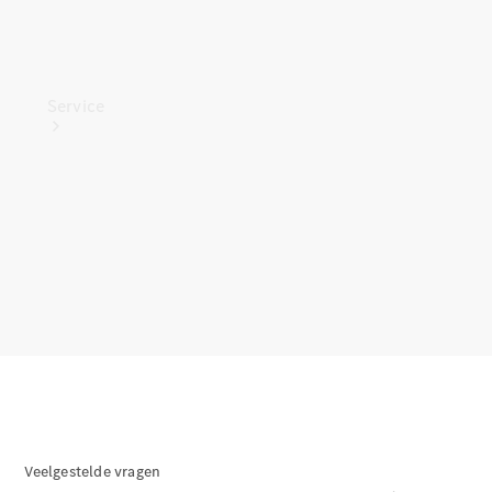
Service
Alle
services
Oplaadoplossingen
Serviceafspraak
maken
Service en
reparatie
Veelgestelde vragen
Hulp bij