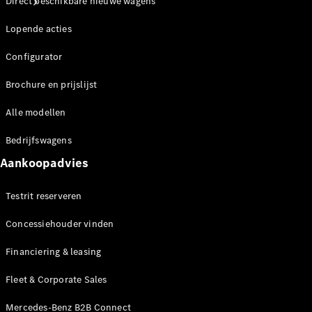
Direct beschikbare nieuwe wagens
Lopende acties
Configurator
Brochure en prijslijst
Ontdek ons
Alle modellen
laatste
nieuws
Bedrijfswagens
Over
Mercedes-
Aankoopadvies
Benz
Testrit reserveren
Concessiehouder vinden
Financiering & leasing
Fleet & Corporate Sales
Mercedes-Benz B2B Connect