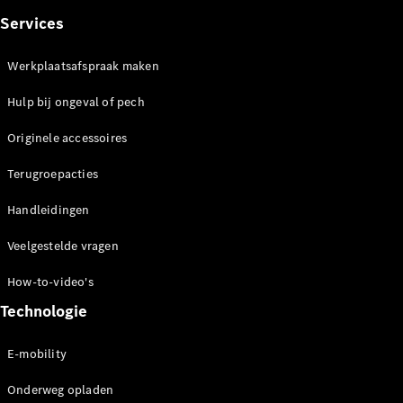
Over ons
Services
Mercedes-
AMG
Werkplaatsafspraak maken
Mercedes-
MAYBACH
Hulp bij ongeval of pech
Seizoensspecials
Technologie
Originele accessoires
en
innovaties
Terugroepacties
Handleidingen
Veelgestelde vragen
How-to-video's
Technologie
Autonoom
E-mobility
rijden
Rijassistentiesystemen
Onderweg opladen