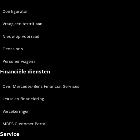
Chassiscabine
met open
Configurator
laadbak
Vraag een testrit aan
Configurator
Nieuw op voorraad
Mercedes-
Benz Store
Occasions
Vito
Personenwagens
Financiële diensten
Over Mercedes-Benz Financial Services
Lease en financiering
Alle Vito
Vito
Verzekeringen
Gesloten
Bestelwagen
MBFS Customer Portal
Vito Mixto
Vito Tourer
Service