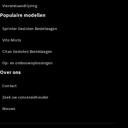
Vierwielaandrijving
Populaire modellen
Sprinter Gesloten Bestelwagen
Marco Polo
Vito Mixto
Configurator
Citan Gesloten Bestelwagen
Mercedes-
Benz Store
Op- en ombouwoplossingen
V-Klasse
Over ons
Contact
Zoek uw concessiehouder
Nieuws
V-Klasse
Configurator