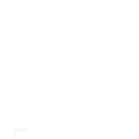
Benz Store
Personenwagens
Configurator
Mercedes-Benz
Store
Kopen