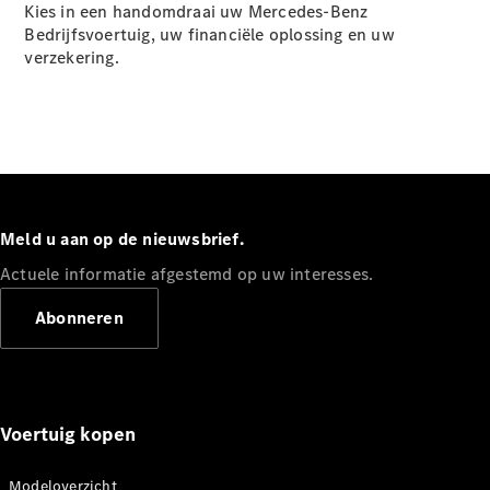
Kies in een handomdraai uw Mercedes-Benz
Bedrijfsvoertuig, uw financiële oplossing en uw
Sprinter
verzekering.
Alle
Sprinter
Meld u aan op de nieuwsbrief.
Sprinter
Actuele informatie afgestemd op uw interesses.
Gesloten
Bestelwagen
Abonneren
Sprinter
Tourer
Sprinter
Chassiscabine
Sprinter
Voertuig kopen
Chassis -
Dubbelcabine
Sprinter
Modeloverzicht