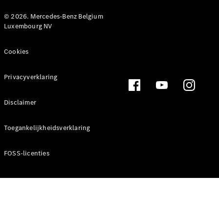
Mercedes-
© 2026. Mercedes-Benz Belgium
Benz Store
Luxembourg NV
eSprinter
Cookies
Privacyverklaring
Alle
Disclaimer
eSprinter
eSprinter
Toegankelijkheidsverklaring
Gesloten
Elektrisch
Bestelwagen
eSprinter
FOSS-licenties
Elektrisch
Chassiscabine
Configurator
Mercedes-
Benz Store
eVito