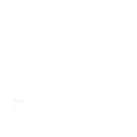
aanbiedingen
Mercedes-
Benz B2B
Connect
Dealer
zoeken
Merk