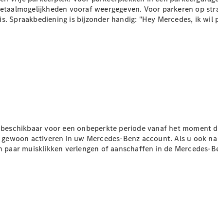
 betaalmogelijkheden vooraf weergegeven. Voor parkeren op str
Configurator
j is. Spraakbediening is bijzonder handig: "Hey Mercedes, ik wil 
Mercedes-
Benz Store
Citan
Citan
Gesloten
jn beschikbaar voor een onbeperkte periode vanaf het moment 
Bestelwagen
 ze gewoon activeren in uw Mercedes-Benz
account
. Als u ook na
en paar muisklikken verlengen of aanschaffen in de Mercedes-B
Configurator
Mercedes-
Benz Store
Marco Polo