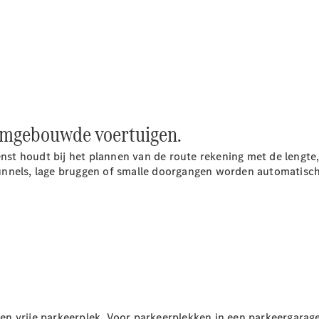
Chassiscabine
met open
laadbak
Configurator
Mercedes-
Benz Store
Vito
 omgebouwde
voertuigen.
t houdt bij het plannen van de route rekening met de lengte,
unnels, lage bruggen of smalle doorgangen worden automatisc
Alle Vito
Vito
Gesloten
Bestelwagen
Vito Mixto
Vito Tourer
n vrije parkeerplek. Voor parkeerplekken in een parkeergarag