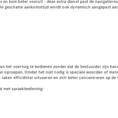
s en kom beter vooruit - deze extra dienst past de navigatier
g. De geschatte aankomsttijd wordt ook dynamisch aangepast a
Sprinter
Alle
Sprinter
Sprinter
Gesloten
n het voertuig te bedienen zonder dat de bestuurder zijn hand
Bestelwagen
 oproepen. Omdat het niet nodig is speciale woorden of menu'
Sprinter
taken efficiënter uitvoeren en zich beter concentreren op de v
Tourer
Sprinter
d met spraakbediening:
Chassiscabine
Sprinter
Chassis -
Dubbelcabine
Sprinter