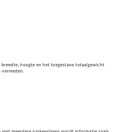
 breedte, hoogte en het toegestane totaalgewicht
h
vermeden.
e met meerdere parkeerlagen wordt informatie zoals