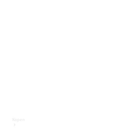
Benz Store
Personenwagens
Configurator
Mercedes-Benz
Store
Kopen