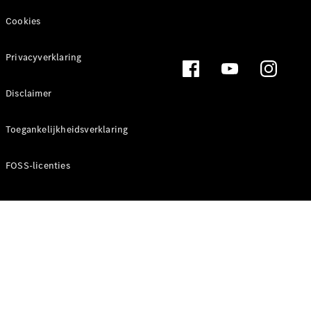
Cookies
Privacyverklaring
Marco Polo
Disclaimer
Configurator
Toegankelijkheidsverklaring
Mercedes-
Benz Store
FOSS-licenties
V-Klasse
V-Klasse
Configurator