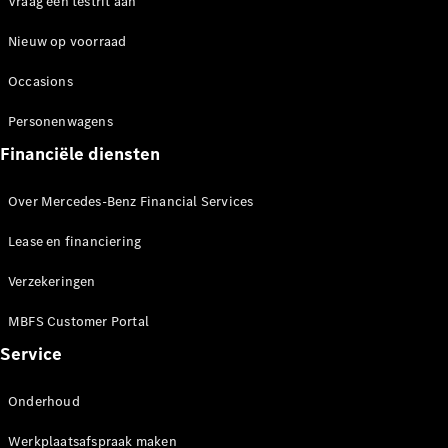
Vraag een testrit aan
Nieuw op voorraad
Sprinter
Occasions
Personenwagens
Financiële diensten
Alle
Over Mercedes-Benz Financial Services
Sprinter
Sprinter
Lease en financiering
Gesloten
Bestelwagen
Verzekeringen
Sprinter
Tourer
MBFS Customer Portal
Sprinter
Service
Chassiscabine
Sprinter
Chassis -
Onderhoud
Dubbelcabine
Sprinter
Werkplaatsafspraak maken