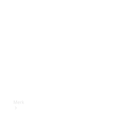
aanbiedingen
Mercedes-
Benz B2B
Connect
Dealer
zoeken
Merk