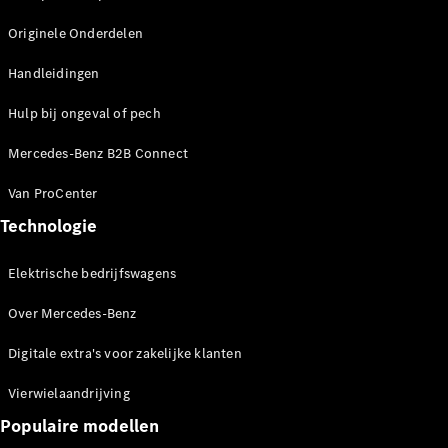
Chassiscabine
Originele Onderdelen
met open
laadbak
Handleidingen
Configurator
Hulp bij ongeval of pech
Mercedes-
Benz Store
Mercedes-Benz B2B Connect
Vito
Van ProCenter
Technologie
Elektrische bedrijfswagens
Over Mercedes-Benz
Alle Vito
Vito
Digitale extra's voor zakelijke klanten
Gesloten
Bestelwagen
Vierwielaandrijving
Vito Mixto
Vito Tourer
Populaire modellen