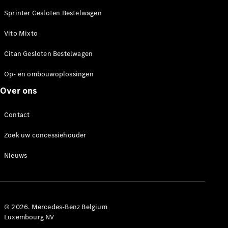
Sprinter Gesloten Bestelwagen
Configurator
Mercedes-
Vito Mixto
Benz Store
Citan
Citan Gesloten Bestelwagen
Op- en ombouwoplossingen
Over ons
Contact
Citan
Gesloten
Zoek uw concessiehouder
Bestelwagen
Nieuws
Configurator
Mercedes-
Benz Store
Marco Polo
© 2026. Mercedes-Benz Belgium
Luxembourg NV