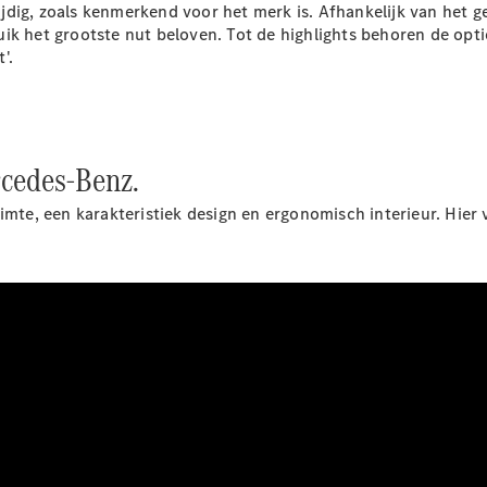
dig, zoals kenmerkend voor het merk is. Afhankelijk van het g
Chassiscabine
ik het grootste nut beloven. Tot de highlights behoren de opti
met open
'.
laadbak
Configurator
Mercedes-
Benz Store
rcedes-Benz.
Vito
imte, een karakteristiek design en ergonomisch interieur. Hier 
Alle Vito
Vito
Gesloten
Bestelwagen
Vito Mixto
Vito Tourer