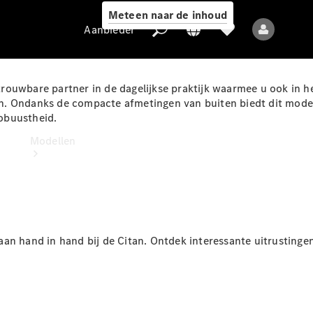
Meteen naar de inhoud
Aanbieder
rouwbare partner in de dagelijkse praktijk waarmee u ook in h
. Ondanks de compacte afmetingen van buiten biedt dit model 
robuustheid.
Aanbieder
Modellen
n hand in hand bij de Citan. Ontdek interessante uitrustingen v
Alle modellen
Elektrische
modellen