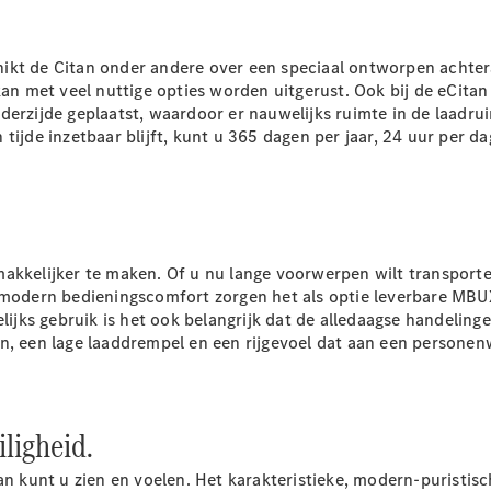
Sprinter
hikt de Citan onder andere over een speciaal ontworpen achte
 kan met veel nuttige opties worden uitgerust. Ook bij de eCi
derzijde geplaatst, waardoor er nauwelijks ruimte in de laadr
 tijde inzetbaar blijft, kunt u 365 dagen per jaar, 24 uur per
Alle
Sprinter
Sprinter
akkelijker te maken. Of u nu lange voorwerpen wilt transporte
Gesloten
r modern bedieningscomfort zorgen het als optie leverbare MBU
Bestelwagen
elijks gebruik is het ook belangrijk dat de alledaagse handeling
Sprinter
en, een lage laaddrempel en een rijgevoel dat aan een persone
Tourer
Sprinter
Chassiscabine
Sprinter
ligheid.
Chassis -
Dubbelcabine
tan kunt u zien en voelen. Het karakteristieke, modern-puristi
Sprinter