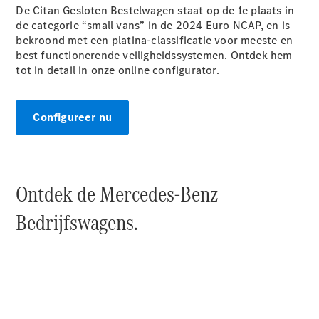
Chassiscabine
De Citan Gesloten Bestelwagen staat op de 1e plaats in
met open
de categorie “small vans” in de 2024 Euro NCAP, en is
laadbak
bekroond met een platina-classificatie voor meeste en
best functionerende veiligheidssystemen. Ontdek hem
tot in detail in onze online configurator.
Configurator
Mercedes-
Benz Store
Configureer nu
Vito
Ontdek de Mercedes-Benz
Bedrijfswagens.
Alle Vito
Vito
Gesloten
Bestelwagen
Vito Mixto
Vito Tourer