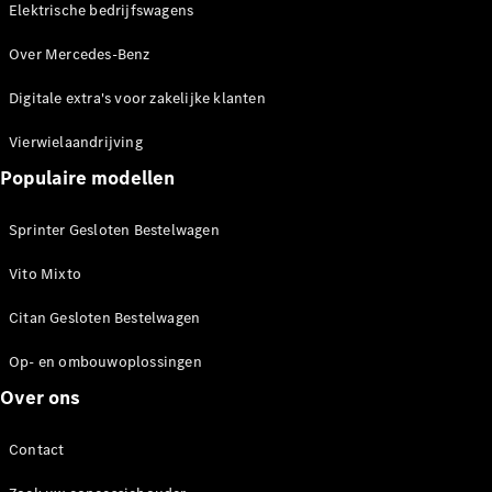
Elektrische bedrijfswagens
Over Mercedes-Benz
Digitale extra's voor zakelijke klanten
Vierwielaandrijving
Alle eVito
Populaire modellen
eVito
Gesloten
Elektrisch
Bestelwagen
Sprinter Gesloten Bestelwagen
eVito
Elektrisch
Tourer
Vito Mixto
Citan Gesloten Bestelwagen
Configurator
Mercedes-
Op- en ombouwoplossingen
Benz Store
Over ons
eCitan
Contact