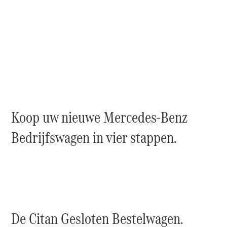
Sprinter
Alle
Sprinter
Koop uw nieuwe Mercedes-Benz
Sprinter
Gesloten
Bedrijfswagen in vier stappen.
Bestelwagen
Sprinter
Tourer
Sprinter
Chassiscabine
Sprinter
Chassis -
Dubbelcabine
De Citan Gesloten Bestelwagen.
Sprinter