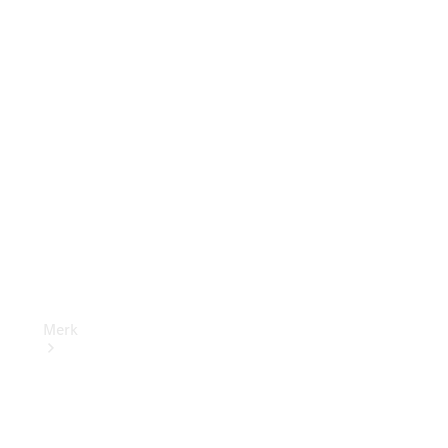
aanbiedingen
Mercedes-
Benz B2B
Connect
Dealer
zoeken
Merk