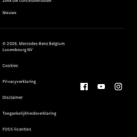
Zoek uw concessiehouder
Nieuws
eCitan
Gesloten
Elektrisch
Bestelwagen
© 2026. Mercedes-Benz Belgium
Configurator
Luxembourg NV
Mercedes-
Benz Store
Cookies
EQV
Privacyverklaring
Disclaimer
EQV
Elektrisch
Toegankelijkheidsverklaring
Configurator
FOSS-licenties
Mercedes-