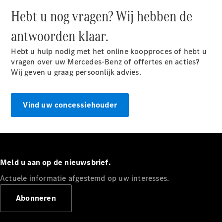
Hebt u nog vragen? Wij hebben de
Configurator
Mercedes-
antwoorden klaar.
Benz Store
Citan
Hebt u hulp nodig met het online koopproces of hebt u
vragen over uw Mercedes-Benz of offertes en acties?
Wij geven u graag persoonlijk advies.
Vind uw concessiehouder
Citan
Gesloten
Bestelwagen
Meld u aan op de nieuwsbrief.
Configurator
Mercedes-
Actuele informatie afgestemd op uw interesses.
Benz Store
Marco Polo
Abonneren