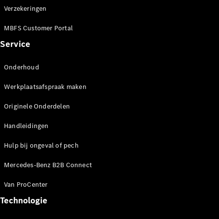
Mercedes-
Verzekeringen
Benz Store
eSprinter
MBFS Customer Portal
Service
Onderhoud
Werkplaatsafspraak maken
Alle
Originele Onderdelen
eSprinter
eSprinter
Handleidingen
Gesloten
Elektrisch
Bestelwagen
Hulp bij ongeval of pech
eSprinter
Elektrisch
Chassiscabine
Mercedes-Benz B2B Connect
Van ProCenter
Configurator
Mercedes-
Technologie
Benz Store
eVito