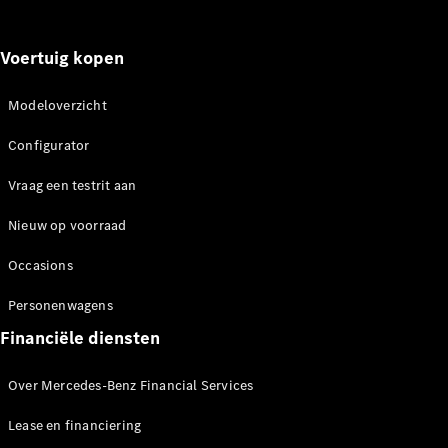
Voertuig kopen
Modeloverzicht
Marco Polo
Configurator
Configurator
Vraag een testrit aan
Mercedes-
Benz Store
Nieuw op voorraad
V-Klasse
Occasions
Personenwagens
Financiële diensten
Over Mercedes-Benz Financial Services
V-Klasse
Lease en financiering
Configurator