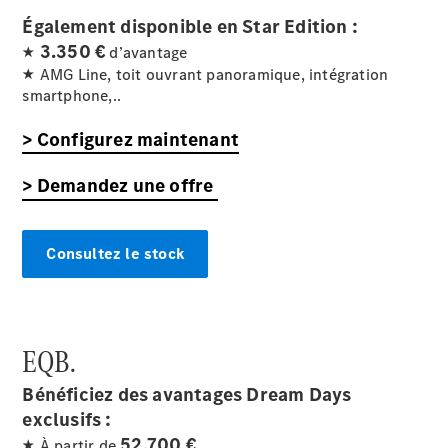
Break All-
Également disponible en Star Edition :
Terrain
Classe E
3.350 €
★
d’avantage
Break
★ AMG Line, toit ouvrant panoramique, intégration
Classe E
smartphone,..
Break All-
Terrain
> Configurez maintenant
> Demandez une offre
Configurateur
Voitures
neuves
rapidement
Consultez le stock
disponibles
Hatchback
EQB.
Bénéficiez des avantages Dream Days
exclusifs :
Tous les
52.700 €
★ À partir de