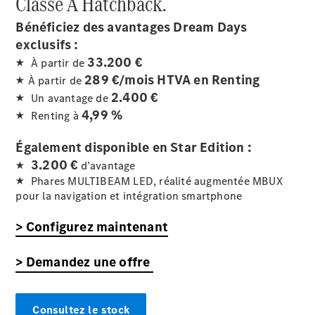
Classe A
Hatchback.
Bénéficiez des avantages Dream Days
Tous les
SUVs
exclusifs :
EQA
Électrique
33.200 €
★ À partir de
EQE
289 €/mois HTVA en Renting
Électrique
★ À partir de
SUV
2.400 €
★ Un avantage de
EQS
Électrique
4,99 %
SUV
★ Renting à
Mercedes-
Maybach
Également disponible en Star Edition :
Électrique
EQS SUV
3.200 €
★
d’avantage
GLA
★ Phares MULTIBEAM LED, réalité augmentée MBUX
GLA
Nouveau
pour la navigation et intégration smartphone
GLA
Nouveau
Électrique
GLB
Électrique
> Configurez maintenant
GLB
GLC
Électrique
> Demandez une offre
GLC
GLC Coupé
GLE
GLE
Nouveau
Consultez le stock