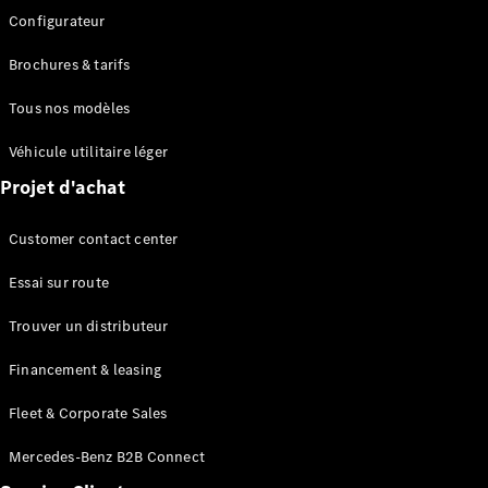
Marco Polo
Configurateur
Brochures & tarifs
Configurateur
Voitures
Tous nos modèles
neuves
rapidement
Véhicule utilitaire léger
disponibles
Projet d'achat
Véhicules utilitaires
Customer contact center
Configurateur
Essai sur route
Voitures neuves rapidement disponibles
Trouver un distributeur
Financement & leasing
Fleet & Corporate Sales
Mercedes-Benz B2B Connect