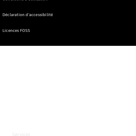
Déclaration d’accessibilité
Pneus et
Licences FOSS
roues
Accessoires
Mercedes-
Benz
Collection
Entretien
de voiture
Services