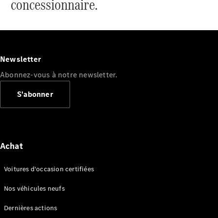
concessionnaire.
VLE
Électrique
Newsletter
Configurateur
Voitures
Abonnez-vous à notre newsletter.
neuves
rapidement
S'abonner
disponibles
Monospace
Achat
Voitures d'occasion certifiées
Tous les
Nos véhicules neufs
Monospaces
EQV
Électrique
Dernières actions
Classe V