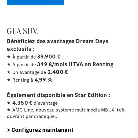
GLE Coupé
GLE
Nouveau
Coupé
GLS
GLA
SUV.
GLS
Nouveau
Mercedes-
Bénéficiez des avantages Dream Days
Maybach
exclusifs :
GLS
Mercedes-
39.900 €
★ À partir de
Maybach
Nouveau
349 €/mois HTVA en Renting
★ À partir de
GLS
2.400 €
★ Un avantage de
Classe G
4,99 %
★ Renting à
Véhicule
Électrique
tout-
terrain
Également disponible en Star Edition :
Classe G
4.350 €
★
d’avantage
Véhicule
★ AMG Line, nouveau système multimédia MBUX, toit
tout-terrain
ouvrant panoramique,..
> Configurez maintenant
Configurateur
Voitures