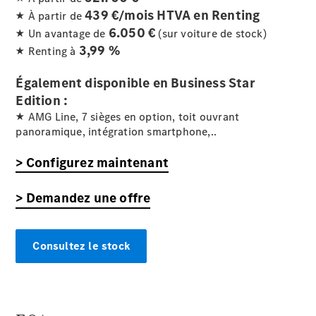
Hatchbacks
439 €/mois HTVA en Renting
★ À partir de
Classe A
6.050 €
★ Un avantage de
(sur voiture de stock)
Hatchback
3,99 %
Classe B
★ Renting à
Également disponible en Business Star
Configurateur
Edition :
Voitures
★ AMG Line, 7 sièges en option, toit ouvrant
neuves
panoramique, intégration smartphone,..
rapidement
disponibles
> Configurez maintenant
Coupé
> Demandez une offre
Consultez le stock
Tous les
Coupés
CLE Coupé
Mercedes-