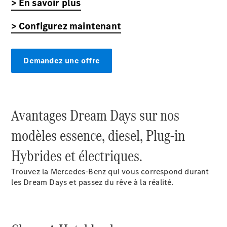
> En savoir plus
Électrique
Berline
Classe E
> Configurez maintenant
Berline
Classe S
Classe S
Limousine
Demandez une offre
Mercedes-
Maybach
Classe S
Avantages Dream Days sur nos
Configurateur
modèles essence, diesel, Plug-in
Voitures
neuves
Hybrides et électriques.
rapidement
disponibles
Trouvez la Mercedes-Benz qui vous correspond durant
SUV
les Dream Days et passez du rêve à la réalité.