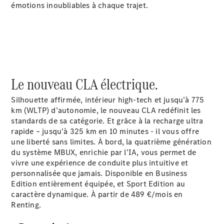
émotions inoubliables à chaque trajet.
Modèles hybrides rechargeables
Berline
Le nouveau CLA électrique.
Silhouette affirmée, intérieur high-tech et jusqu’à 775
Tous les
km (WLTP)
d’autonomie
, le nouveau CLA redéfinit les
Berlines
standards de sa catégorie. Et grâce à la recharge ultra
CLA
Électrique
rapide – jusqu’à 325 km en 10
minutes
- il vous offre
CLA
une liberté sans limites. À bord, la quatrième génération
Classe C
du système MBUX, enrichie par l’IA, vous permet de
Berline
vivre une expérience de conduite plus intuitive et
Classe
personnalisée que jamais. Disponible en Business
C
Électrique
Edition entièrement équipée, et Sport Edition au
Berline
caractère dynamique. À partir de 489 €/mois en
EQE
Renting.
Électrique
Berline
EQS