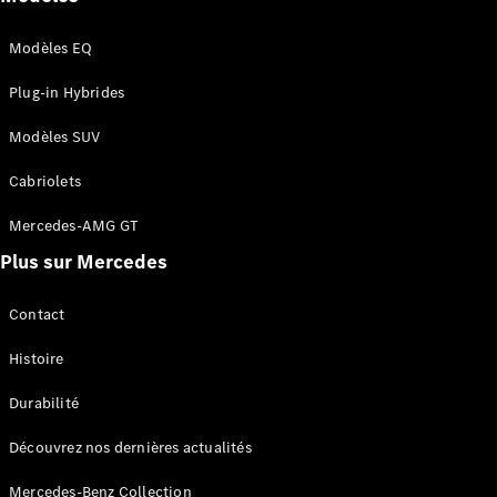
Sales
Modèles EQ
Plug-in Hybrides
Modèles SUV
Cabriolets
Mercedes-AMG GT
Offre
Plus sur Mercedes
L’équipe
Contact
direct avec
Contact
l’équipe
Fleet
Histoire
Diplomatic
Sales
Durabilité
Voitures
d'occasion
Découvrez nos dernières actualités
certifiées
Mercedes-Benz Collection