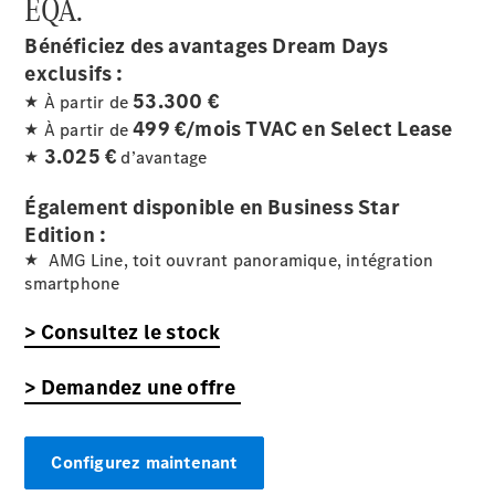
EQA.
AMG GT
Coupé
Bénéficiez des avantages Dream Days
Mercedes-
exclusifs :
AMG GT
Nouveau
Électrique
53.300 €
★ À partir de
Coupé 4
499 €/mois TVAC en Select Lease
Portes
★ À partir de
3.025 €
★
d’avantage
Configurateur
Également disponible en Business Star
Voitures
Edition :
neuves
rapidement
★ AMG Line, toit ouvrant panoramique, intégration
disponibles
smartphone
Cabriolet
> Consultez le stock
> Demandez une offre
Configurez maintenant
Tous les
Cabriolets