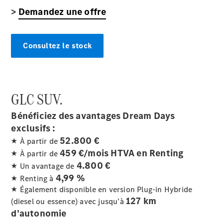
neuves
>
Demandez une offre
rapidement
disponibles
Break
Consultez le stock
GLC
SUV.
Tous les
Bénéficiez des avantages Dream Days
Breaks
exclusifs :
CLA
52.800 €
★ À partir de
Shooting
Électrique
459 €/mois HTVA en Renting
Brake
★ À partir de
CLA
4.800 €
★ Un avantage de
Shooting
4,99 %
★ Renting à
Brake
★ Également disponible en version Plug-in Hybride
Classe C
127 km
(diesel ou essence) avec jusqu’à
Break
d’autonomie
Classe C