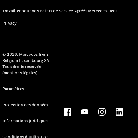
Configurateur
Travailler pour nos Points de Service Agréés Mercedes-Benz
et prix
Tarifs et
Privacy
brochures
Réserver un
essai sur
route
© 2026. Mercedes-Benz
Leasing &
Belgium Luxembourg SA.
Financement
Tous droits réservés
(mentions légales)
Extras
digitaux
Paramètres
Contrats de
service
Pièces et
Protection des données
accessoires
Informations juridiques
Conditions d’utilisation