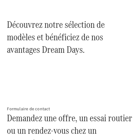
CLE
Cabriolet
Mercedes-
Découvrez notre sélection de
AMG SL
Roadster
modèles et bénéficiez de nos
Mercedes-
Maybach SL
avantages Dream Days.
Monogram
Series
Configurateur
Voitures
neuves
rapidement
disponibles
Grand Limousine
Formulaire de contact
Demandez une offre, un essai routier
ou un rendez-vous chez un