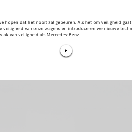
Plug-in-hybride modellen
Berline
hopen dat het nooit zal gebeuren. Als het om veiligheid gaat
 de veiligheid van onze wagens en introduceren we nieuwe tech
vlak van veiligheid als Mercedes-Benz.
Alle Berline
CLA
Elektrisch
CLA
C-Klasse
Berline
C-
Klasse
Elektrisch
Berline
EQE
Elektrisch
Berline
EQS
Elektrisch
Berline