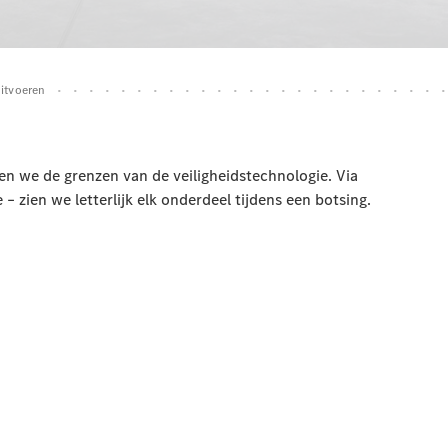
EQA
Elektrisch
EQE
Elektrisch
SUV
EQS
Elektrisch
SUV
Mercedes-
Maybach
Elektrisch
EQS SUV
GLA
GLA
Nieuw
GLA
Nieuw
Elektrisch
GLB
Elektrisch
GLB
GLC
Elektrisch
GLC
GLC Coupé
GLE
GLE
Nieuw
GLE Coupé
GLE
Nieuw
Coupé