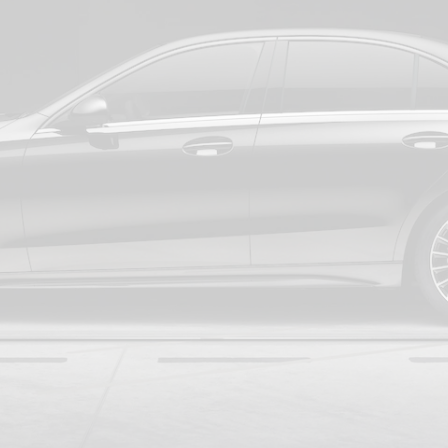
E-Klasse
Berline
S-Klasse
S-Klasse
Lang
Mercedes-
Maybach S-
Klasse
Configurator
Mercedes-
Benz Online
Showroom
SUV
Alle SUVs