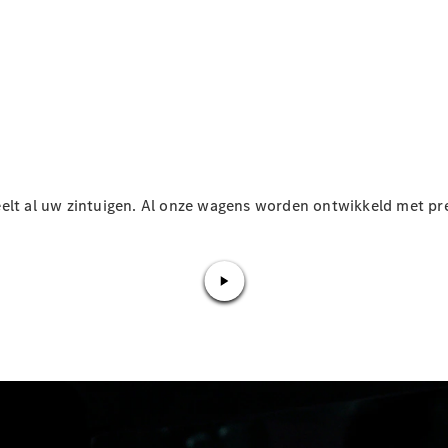
Configurator
Mercedes-
Benz Online
Showroom
Hatchback
elt al uw zintuigen. Al onze wagens worden ontwikkeld met prec
Alle
Hatchbacks
A-Klasse
Hatchback
B-Klasse
Configurator
Mercedes-
Benz Online
Showroom