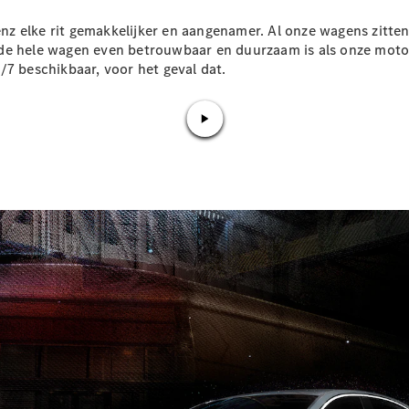
GLS
GLS
Nieuw
 elke rit gemakkelijker en aangenamer. Al onze wagens zitten v
Mercedes-
 de hele wagen even betrouwbaar en duurzaam is als onze moto
Maybach
/7 beschikbaar, voor het geval dat.
GLS
Mercedes-
Maybach
Nieuw
GLS
G-Klasse
Elektrisch
Terreinwagen
G-Klasse
Terreinwagen
Configurator
Mercedes-
Benz Online
Showroom
Break