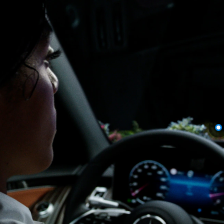
Coupé
Alle Coupés
CLE Coupé
Mercedes-
AMG GT
Coupé
Mercedes-
AMG GT
Nieuw
Elektrisch
4-Deurs
Coupé
Configurator
Mercedes-
Benz Online