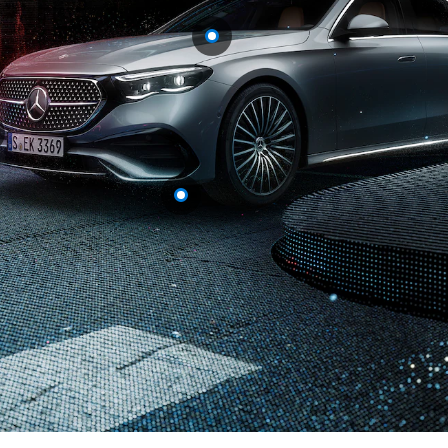
Alle Breaks
CLA
Shooting
Elektrisch
Brake
CLA
Shooting
Brake
C-Klasse
Break
C-Klasse
Break All-
Terrain
E-Klasse
Break
E-Klasse
Break All-
Terrain