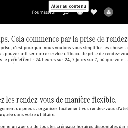
Aller au contenu
Fournisseur
ps. Cela commence par la prise de rendez
eprise, c'est pourquoi nous voulons vous simplifier les chose
Fournisseur
pouvez utiliser notre service efficace de prise de rendez-vous
Modèles
le permettent - 24 heures sur 24, 7 jours sur 7, où que vous s
iez les rendez-vous de manière flexible.
Tous les modèles
angement de pneus : organisez facilement vos rendez-vous d’at
rquée dans votre utilitaire.
Modèles électriques
donne un aperçu de tous les créneaux horaires disponibles dan