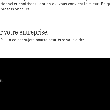
sionnel et choisissez l'option qui vous convient le mieux. En q
Sprinter
 professionnelles.
r votre entreprise.
? L'un de ces sujets pourra peut-être vous aider.
Tous les
Sprinter
Sprinter
Fourgon
Sprinter
Tourer
Sprinter
Châssis
êt.
Cabine
Sprinter
Châssis
Cabine
double
Sprinter