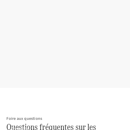
Pneus et
roues
Accessoires
Mercedes-
Benz
Collection
Entretien
de voiture
Foire aux questions
Questions fréquentes sur les
Services