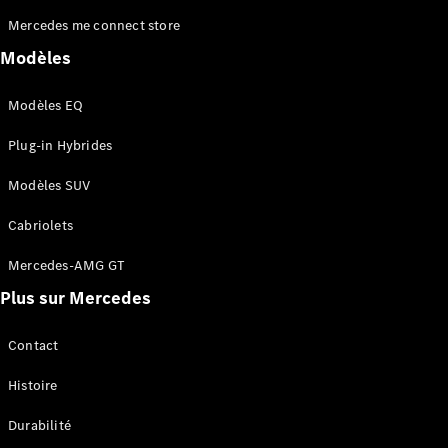
Mercedes me connect store
Modèles
Modèles EQ
Plug-in Hybrides
Qui
sommes-
Modèles SUV
nous ?
Mercedes-
Cabriolets
AMG
Mercedes-
Mercedes-AMG GT
MAYBACH
Plus sur Mercedes
Spécialités
saisonnières
Technologie
Contact
et
innovations
Histoire
Durabilité