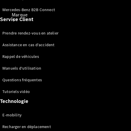
Mercedes-Benz B2B Connect
Marque
Service Client
Prendre rendez-vous en atelier
Assistance en cas d'accident
Rappel de véhicules
Découvrez
nos
Manuels d'utilisation
dernières
Questions fréquentes
actualités
A propos
Tutoriels vidéo
de
Mercedes-
Technologie
Benz
E-mobility
Recharger en déplacement