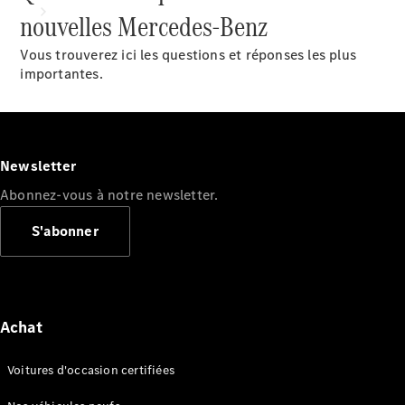
nouvelles Mercedes-Benz
Vous trouverez ici les questions et réponses les plus
importantes.
Tous les
services
Newsletter
Solutions
Abonnez-vous à notre newsletter.
de charge
S'abonner
Prenez
votre
rendez-
vous de
service
Achat
Maintenance
et
Voitures d'occasion certifiées
réparation
Assistance