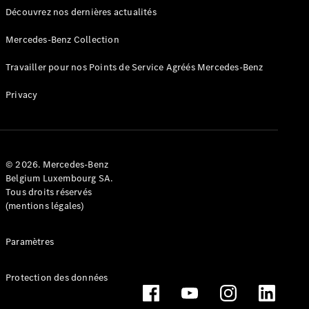
Découvrez nos dernières actualités
Mercedes-Benz Collection
Travailler pour nos Points de Service Agréés Mercedes-Benz
Privacy
Conduite
autonome
Systèmes
d'assistance
à la
© 2026. Mercedes-Benz
conduite et
Belgium Luxembourg SA.
sécurité
Tous droits réservés
Multimédia
(mentions légales)
MBUX
Mises à jour
Paramètres
en direct
Design et
concept
Protection des données
cars
Électromobilité