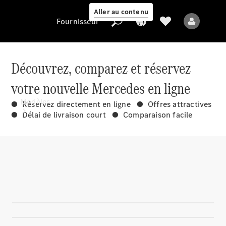
Aller au contenu
Fournisseur
Découvrez, comparez et réservez
votre nouvelle Mercedes en ligne
Fournisseur
Modèles
● Réservez directement en ligne ● Offres attractives
● Délai de livraison court ● Comparaison facile
Tous les modèles
Nouveaux modèles
Modèles électriques