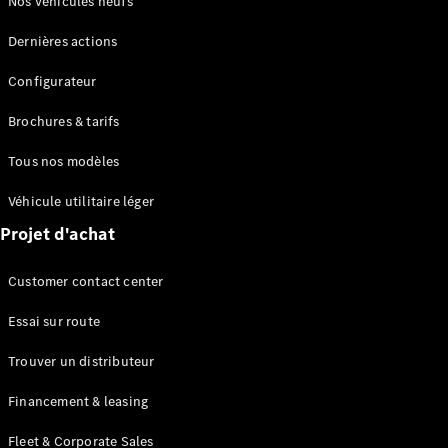
Nos véhicules neufs
en cas de
panne ou
Dernières actions
d'accident
Assurance
Configurateur
Brochures & tarifs
Applications
Mercedes-
Tous nos modèles
Benz
Manuels
Véhicule utilitaire léger
d'utilisation
Projet d'achat
Assistance
Customer contact center
et contact
Essai sur route
Trouver un distributeur
Financement & leasing
Fleet & Corporate Sales