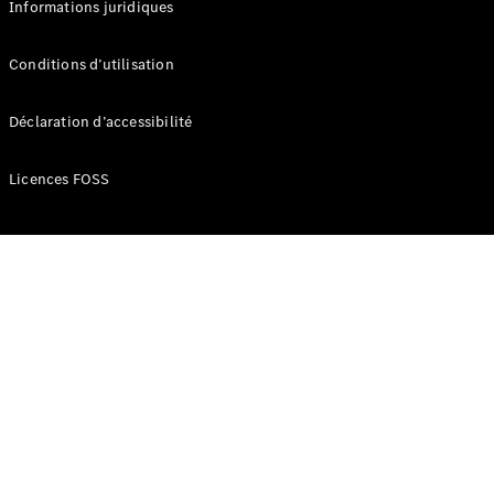
Informations juridiques
Développement
durable
Conditions d’utilisation
Mercedes-
Benz
Déclaration d’accessibilité
Belgium
Luxembourg
Licences FOSS
Travailler
chez
Mercedes-