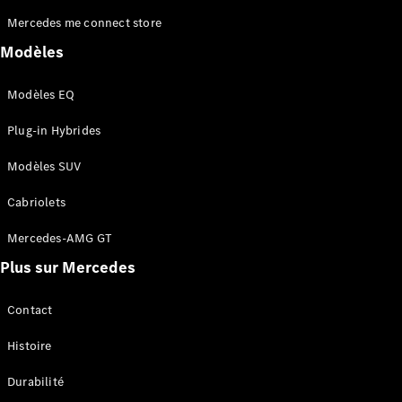
Mercedes me connect store
Modèles
Modèles EQ
Plug-in Hybrides
Qui
sommes-
Modèles SUV
nous ?
Mercedes-
Cabriolets
AMG
Mercedes-
Mercedes-AMG GT
MAYBACH
Plus sur Mercedes
Spécialités
saisonnières
Technologie
Contact
et
innovations
Histoire
Durabilité