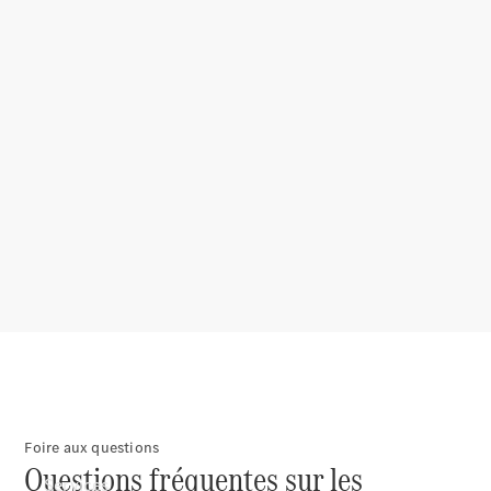
Pneus et
roues
Accessoires
Mercedes-
Benz
Collection
Entretien
de voiture
Foire aux questions
Questions fréquentes sur les
Services