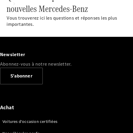
nouvelles Mercedes-Benz
Vous trouverez ici les questions et réponses les plus
importantes.
Tous les
services
Newsletter
Solutions
Abonnez-vous à notre newsletter.
de charge
S'abonner
Prenez
votre
rendez-
vous de
service
Achat
Maintenance
et
Voitures d'occasion certifiées
réparation
Assistance