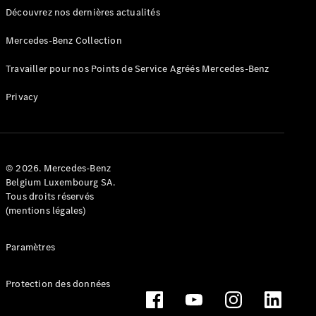
Découvrez nos dernières actualités
Mercedes-Benz Collection
Travailler pour nos Points de Service Agréés Mercedes-Benz
Privacy
Conduite
autonome
Systèmes
d'assistance
à la
© 2026. Mercedes-Benz
conduite et
Belgium Luxembourg SA.
sécurité
Tous droits réservés
Multimédia
(mentions légales)
MBUX
Mises à jour
Paramètres
en direct
Design et
concept
Protection des données
cars
Électromobilité