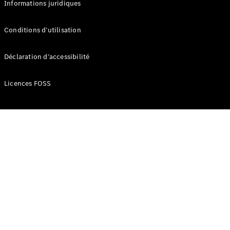
Informations juridiques
Développement
durable
Conditions d’utilisation
Mercedes-
Benz
Déclaration d’accessibilité
Belgium
Luxembourg
Licences FOSS
Travailler
chez
Mercedes-