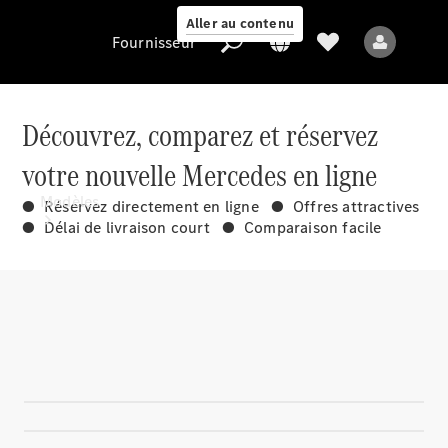
Aller au contenu
Fournisseur
Découvrez, comparez et réservez
votre nouvelle Mercedes en ligne
Fournisseur
Modèles
● Réservez directement en ligne ● Offres attractives
● Délai de livraison court ● Comparaison facile
Tous les modèles
Nouveaux modèles
Modèles électriques