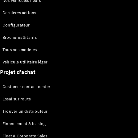
Nos véhicules neufs
en cas de
panne ou
Dernières actions
d'accident
Assurance
Configurateur
Brochures & tarifs
Applications
Mercedes-
Tous nos modèles
Benz
Manuels
Véhicule utilitaire léger
d'utilisation
Projet d'achat
Assistance
Customer contact center
et contact
Essai sur route
Trouver un distributeur
Financement & leasing
Fleet & Corporate Sales