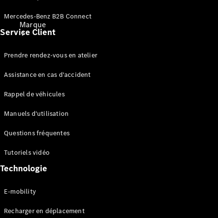
Mercedes-Benz B2B Connect
Marque
Service Client
Prendre rendez-vous en atelier
Assistance en cas d'accident
Rappel de véhicules
Découvrez
nos
Manuels d'utilisation
dernières
Questions fréquentes
actualités
A propos
Tutoriels vidéo
de
Mercedes-
Technologie
Benz
E-mobility
Recharger en déplacement