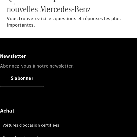
nouvelles Mercedes-Benz
Vous trouverez ici les questions et réponses les plus
importantes.
Tous les
services
Newsletter
Solutions
Abonnez-vous à notre newsletter.
de charge
S'abonner
Prenez
votre
rendez-
vous de
service
Achat
Maintenance
et
Voitures d'occasion certifiées
réparation
Assistance