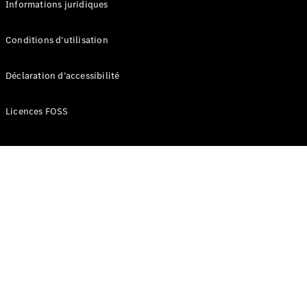
Informations juridiques
Développement
durable
Conditions d’utilisation
Mercedes-
Benz
Déclaration d’accessibilité
Belgium
Luxembourg
Licences FOSS
Travailler
chez
Mercedes-