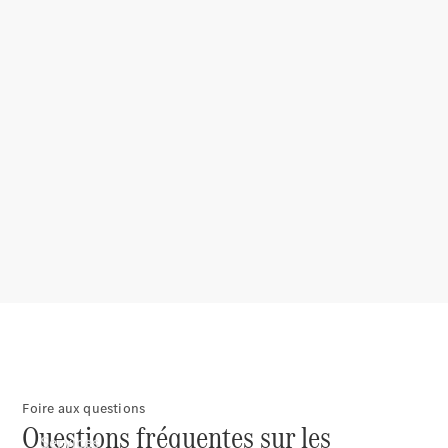
Pneus et
roues
Accessoires
Mercedes-
Benz
Collection
Entretien
de voiture
Foire aux questions
Questions fréquentes sur les
Services