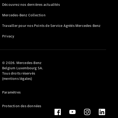
Découvrez nos dernières actualités
Mercedes-Benz Collection
Travailler pour nos Points de Service Agréés Mercedes-Benz
Privacy
Conduite
autonome
Systèmes
d'assistance
à la
© 2026. Mercedes-Benz
conduite et
Belgium Luxembourg SA.
sécurité
Tous droits réservés
Multimédia
(mentions légales)
MBUX
Mises à jour
Paramètres
en direct
Design et
concept
Protection des données
cars
Électromobilité