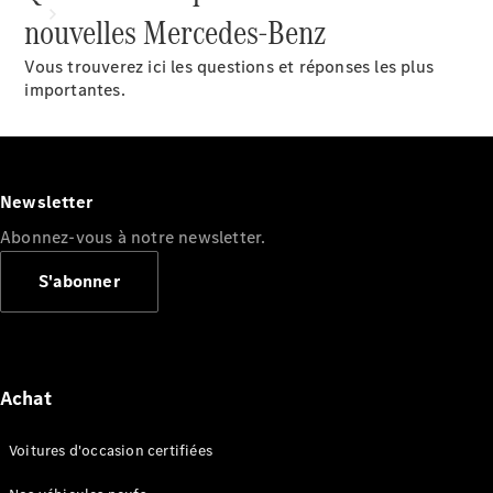
nouvelles Mercedes-Benz
Vous trouverez ici les questions et réponses les plus
importantes.
Tous les
services
Newsletter
Solutions
Abonnez-vous à notre newsletter.
de charge
S'abonner
Prenez
votre
rendez-
vous de
service
Achat
Maintenance
et
Voitures d'occasion certifiées
réparation
Assistance