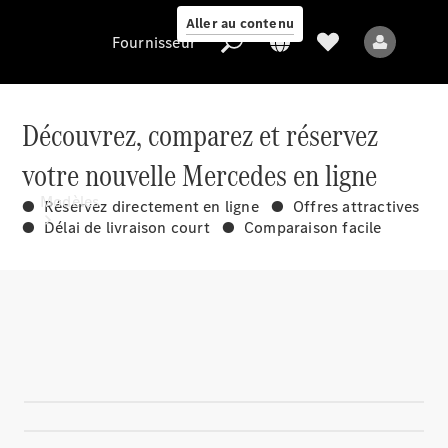
Aller au contenu
Fournisseur
Découvrez, comparez et réservez
votre nouvelle Mercedes en ligne
Fournisseur
Modèles
● Réservez directement en ligne ● Offres attractives
● Délai de livraison court ● Comparaison facile
Tous les modèles
Nouveaux modèles
Modèles électriques