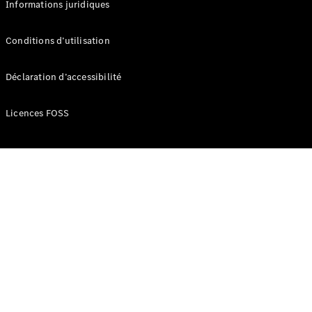
Informations juridiques
Développement
durable
Conditions d’utilisation
Mercedes-
Benz
Déclaration d’accessibilité
Belgium
Luxembourg
Licences FOSS
Travailler
chez
Mercedes-