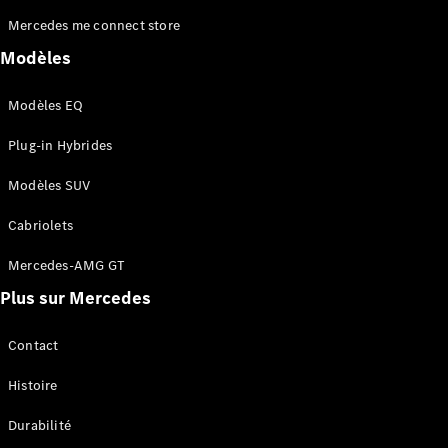
Mercedes me connect store
Modèles
Modèles EQ
Plug-in Hybrides
Qui
sommes-
Modèles SUV
nous ?
Mercedes-
Cabriolets
AMG
Mercedes-
Mercedes-AMG GT
MAYBACH
Plus sur Mercedes
Spécialités
saisonnières
Technologie
Contact
et
innovations
Histoire
Durabilité