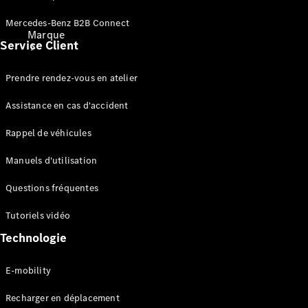
Mercedes-Benz B2B Connect
Marque
Service Client
Prendre rendez-vous en atelier
Assistance en cas d'accident
Rappel de véhicules
Découvrez
nos
Manuels d'utilisation
dernières
Questions fréquentes
actualités
A propos
Tutoriels vidéo
de
Mercedes-
Technologie
Benz
E-mobility
Recharger en déplacement