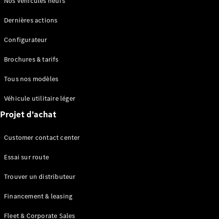
Nos véhicules neufs
en cas de
panne ou
Dernières actions
d'accident
Assurance
Configurateur
Brochures & tarifs
Applications
Mercedes-
Tous nos modèles
Benz
Manuels
Véhicule utilitaire léger
d'utilisation
Projet d'achat
Assistance
Customer contact center
et contact
Essai sur route
Trouver un distributeur
Financement & leasing
Fleet & Corporate Sales