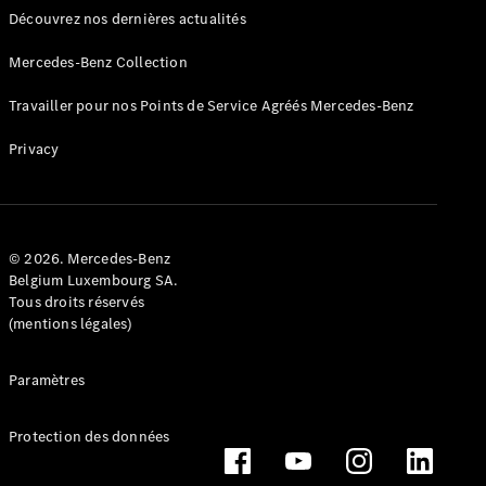
Découvrez nos dernières actualités
Mercedes-Benz Collection
Travailler pour nos Points de Service Agréés Mercedes-Benz
Privacy
Conduite
autonome
Systèmes
d'assistance
à la
© 2026. Mercedes-Benz
conduite et
Belgium Luxembourg SA.
sécurité
Tous droits réservés
Multimédia
(mentions légales)
MBUX
Mises à jour
Paramètres
en direct
Design et
concept
Protection des données
cars
Électromobilité