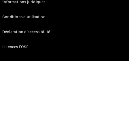
Informations juridiques
Développement
durable
Conditions d’utilisation
Mercedes-
Benz
Déclaration d’accessibilité
Belgium
Luxembourg
Licences FOSS
Travailler
chez
Mercedes-