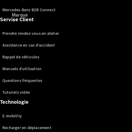
Mercedes-Benz B2B Connect
Marque
Service Client
Prendre rendez-vous en atelier
Assistance en cas d'accident
Rappel de véhicules
Découvrez
nos
Manuels d'utilisation
dernières
Questions fréquentes
actualités
A propos
Tutoriels vidéo
de
Mercedes-
Technologie
Benz
E-mobility
Recharger en déplacement