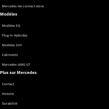
Mercedes me connect store
Modèles
Modèles EQ
Plug-in Hybrides
Qui
sommes-
Modèles SUV
nous ?
Mercedes-
Cabriolets
AMG
Mercedes-
Mercedes-AMG GT
MAYBACH
Plus sur Mercedes
Spécialités
saisonnières
Technologie
Contact
et
innovations
Histoire
Durabilité