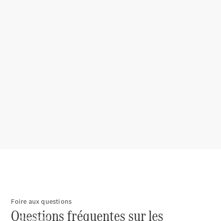
Pneus et
roues
Accessoires
Mercedes-
Benz
Collection
Entretien
de voiture
Foire aux questions
Questions fréquentes sur les
Services