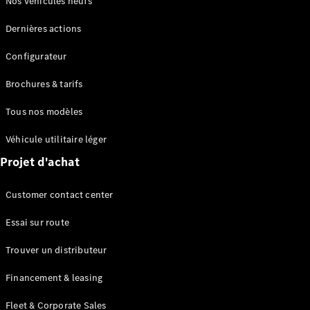
Nos véhicules neufs
en cas de
panne ou
Dernières actions
d'accident
Assurance
Configurateur
Brochures & tarifs
Applications
Mercedes-
Tous nos modèles
Benz
Manuels
Véhicule utilitaire léger
d'utilisation
Projet d'achat
Assistance
Customer contact center
et contact
Essai sur route
Trouver un distributeur
Financement & leasing
Fleet & Corporate Sales