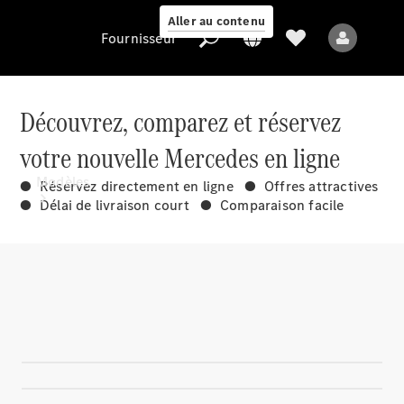
Aller au contenu
Fournisseur
Découvrez, comparez et réservez
votre nouvelle Mercedes en ligne
Fournisseur
Modèles
● Réservez directement en ligne ● Offres attractives
● Délai de livraison court ● Comparaison facile
Tous les modèles
Nouveaux modèles
Modèles électriques