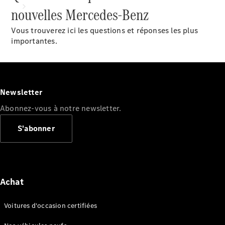
nouvelles Mercedes-Benz
Vous trouverez ici les questions et réponses les plus
importantes.
Tous les
services
Newsletter
Solutions
Abonnez-vous à notre newsletter.
de charge
S'abonner
Prenez
votre
rendez-
vous de
service
Achat
Maintenance
et
Voitures d'occasion certifiées
réparation
Assistance