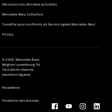
Découvrez nos dernières actualités
Mercedes-Benz Collection
Travailler pour nos Points de Service Agréés Mercedes-Benz
Privacy
Conduite
autonome
Systèmes
d'assistance
à la
© 2026. Mercedes-Benz
conduite et
Belgium Luxembourg SA.
sécurité
Tous droits réservés
Multimédia
(mentions légales)
MBUX
Mises à jour
Paramètres
en direct
Design et
concept
Protection des données
cars
Électromobilité