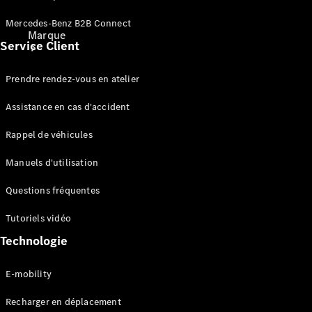
Mercedes-Benz B2B Connect
Marque
Service Client
Prendre rendez-vous en atelier
Assistance en cas d'accident
Rappel de véhicules
Découvrez
nos
Manuels d'utilisation
dernières
Questions fréquentes
actualités
A propos
Tutoriels vidéo
de
Mercedes-
Technologie
Benz
E-mobility
Recharger en déplacement