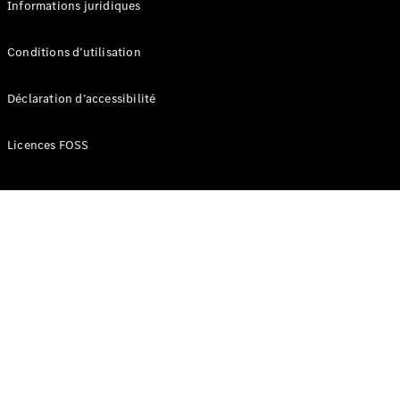
Informations juridiques
Développement
durable
Conditions d’utilisation
Mercedes-
Benz
Déclaration d’accessibilité
Belgium
Luxembourg
Licences FOSS
Travailler
chez
Mercedes-