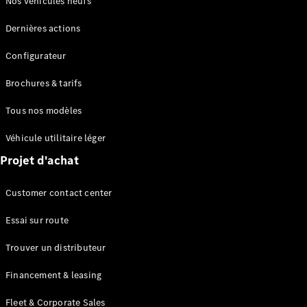
Nos véhicules neufs
en cas de
panne ou
Dernières actions
d'accident
Assurance
Configurateur
Brochures & tarifs
Applications
Mercedes-
Tous nos modèles
Benz
Manuels
Véhicule utilitaire léger
d'utilisation
Projet d'achat
Assistance
Customer contact center
et contact
Essai sur route
Trouver un distributeur
Financement & leasing
Fleet & Corporate Sales