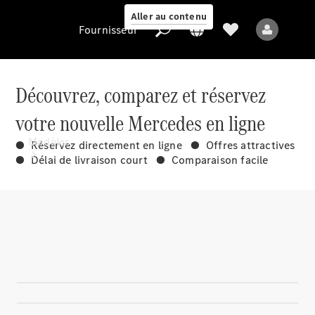
Aller au contenu
Fournisseur
Découvrez, comparez et réservez
votre nouvelle Mercedes en ligne
Fournisseur
Modèles
● Réservez directement en ligne ● Offres attractives
● Délai de livraison court ● Comparaison facile
Tous les modèles
Nouveaux modèles
Modèles électriques