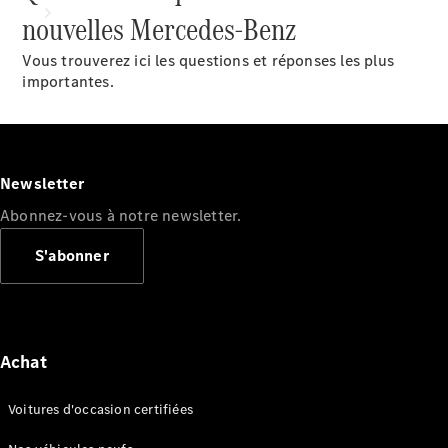
nouvelles Mercedes-Benz
Vous trouverez ici les questions et réponses les plus
importantes.
Tous les
services
Newsletter
Solutions
Abonnez-vous à notre newsletter.
de charge
S'abonner
Prenez
votre
rendez-
vous de
service
Achat
Maintenance
et
Voitures d'occasion certifiées
réparation
Assistance