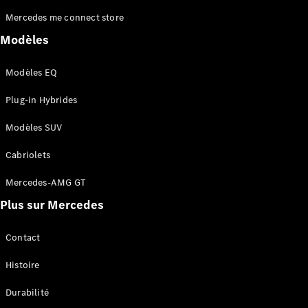
Mercedes me connect store
Modèles
Modèles EQ
Plug-in Hybrides
Qui
sommes-
Modèles SUV
nous ?
Mercedes-
Cabriolets
AMG
Mercedes-
Mercedes-AMG GT
MAYBACH
Plus sur Mercedes
Spécialités
saisonnières
Technologie
Contact
et
innovations
Histoire
Durabilité